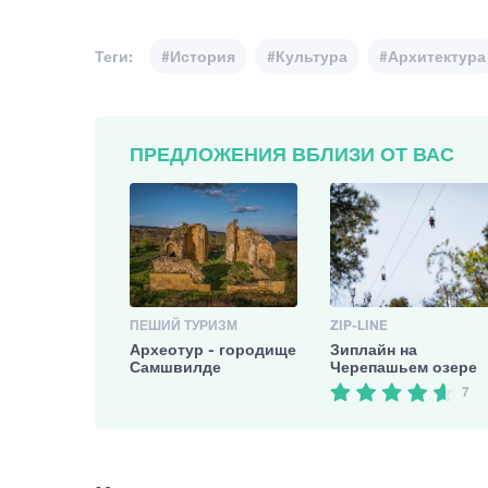
Теги:
#История
#Культура
#Архитектура
ПРЕДЛОЖЕНИЯ ВБЛИЗИ ОТ ВАС
ПЕШИЙ ТУРИЗМ
ZIP-LINE
Археотур - городище
Зиплайн на
2
Самшвилде
Черепашьем озере
7