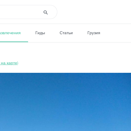
азвлечения
Гиды
Статьи
Грузия
 на карте)