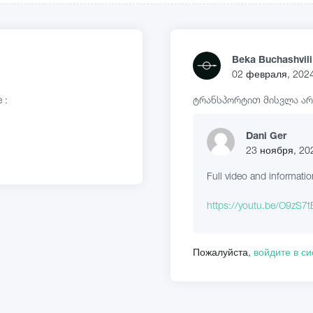
Beka Buchashvili
02 февраля, 202
e :
ტრანსპორტით მისვლა არ
Dani Ger
23 ноября, 20
Full video and informati
https://youtu.be/O9zS7
Пожалуйста,
войдите в с