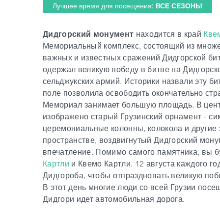
Лучшее время для посещения:
ВСЕ СЕЗОНЫ
Дидгорский монумент
находится в край
Кве
Мемориальный комплекс, состоящий из множес
важных и известных сражений Дидгорской бит
одержал великую победу в битве на Дидгорск
сельджукских армий. Историки назвали эту би
поле позволила освободить окончательно стра
Мемориал занимает большую площадь. В центр
изображено старый Грузинский орнамент - си
церемониальные колонны, колокола и другие
пространстве, воздвигнутый Дидгорский мону
впечатление. Помимо самого памятника, вы 
Картли
и Квемо Картли. 12 августа каждого г
Дидгороба, чтобы отпраздновать великую поб
В этот день многие люди со всей Грузии пос
Дидгори идет автомобильная дорога.
2