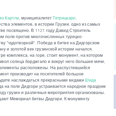
мо Картли
, муниципалитет
Тетрицкаро
.
тва элементов, в истории Грузии, одно из самых
ве посвящено. В 1121 году Давид Строитель
ом поле против многочисленных турецко-
тву "чудотворной". Победа в битве на Дидгорском
ну и золотой век грузинской истории начался.
е комплекса, на горе, стоит монумент, на котором
мвол солнца борджгало и вокруг него большие мечи,
 элементы расположены. На распустившийся
мент производит на посетителей большое
будете наслаждаться прекрасными видами
Шида
ода на поле Дидгори устраивается народное праздник
еду грузин и различные мероприятия организованы.
ещают Мемориал битвы Дидгори. К монументу