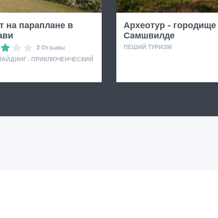
т на параплане в
Археотур - городище
ави
Самшвилде
ПЕШИЙ ТУРИЗМ
2 Отзывы
ЛАЙДИНГ · ПРИКЛЮЧЕНЧЕСКИЙ