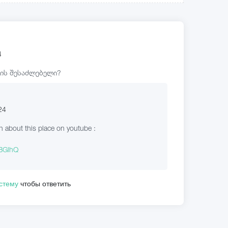
4
ის შესაძლებელი?
24
on about this place on youtube :
tBGlhQ
истему
чтобы ответить