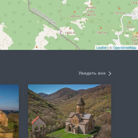
Leaflet
| ©
OpenStreetMap
Увидеть все