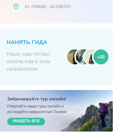
41.760839 , 44.508121
НАНЯТЬ ГИДА
Наши гиды готовы
+33
помочь вам в этом
направлении
Забронируйте тур онлайн!
Покупайте наши туры онлайн и
исследуйте невероятную Грузию!
УВИДЕТЬ ВСЕ