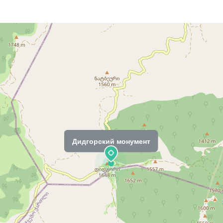
Дидгорский монумент