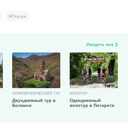
#Статуя
Увидеть все
4
ПРИКЛЮЧЕНЧЕСКИЙ ТУР
ВЕЛОТУР
Двухдневный тур в
Однодневный
Болниси
велотур в Питарети