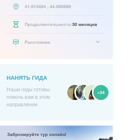
41.913484 , 44.090889
Продолжительность:
30 месяцев
Расстояние
НАНЯТЬ ГИДА
Наши гиды готовы
+34
помочь вам в этом
направлении
Забронируйте тур онлайн!