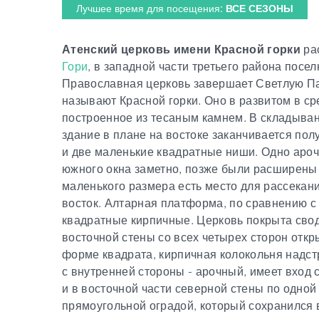
Лучшее время для посещения:
ВСЕ СЕЗОНЫ
Атенский церковь имени Красной горки
ра
Гори
, в западной части третьего района посел
Православная церковь завершает Светлую Па
называют Красной горки. Оно в развитом в ср
построенное из тесаным камнем. В складыван
здание в плане на востоке заканчивается пол
и две маленькие квадратные ниши. Одно ароч
южного окна заметно, позже были расширены 
маленького размера есть место для рассекани
восток. Алтарная платформа, по сравнению с 
квадратные кирпичные. Церковь покрыта сво
восточной стены со всех четырех сторон отк
форме квадрата, кирпичная колокольня надст
с внутренней стороны - арочный, имеет вход 
и в восточной части северной стены по одно
прямоугольной оградой, который сохранился 