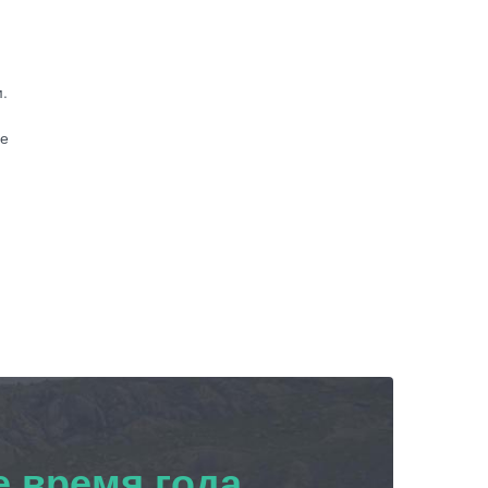
.
ие
 время года