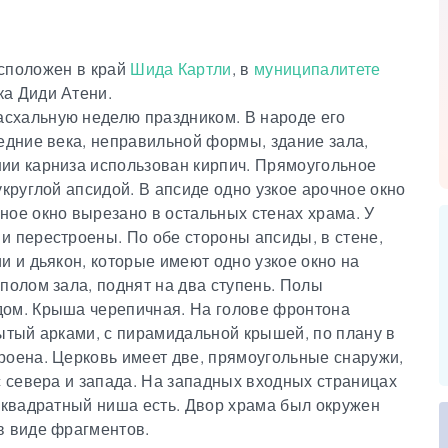
сположен в край
Шида Картли
, в
муниципалитете
ка Диди Атени.
схальную неделю праздником. В народе его
едние века, неправильной формы, здание зала,
ии карниза использован кирпич. Прямоугольное
укруглой апсидой. В апсиде одно узкое арочное окно
ное окно вырезано в остальных стенах храма. У
и перестроены. По обе стороны апсиды, в стене,
и и дьякон, которые имеют одно узкое окно на
полом зала, поднят на два ступень. Полы
дом. Крыша черепичная. На голове фронтона
рытый арками, с пирамидальной крышей, по плану в
роена. Церковь имеет две, прямоугольные снаружи,
с севера и запада. На западных входных страницах
й квадратный ниша есть. Двор храма был окружен
в виде фрагментов.