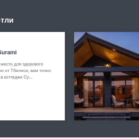
ртли
Surami
 место для здорового
о от Тбилиси, вам точно
в коттеджи Су...