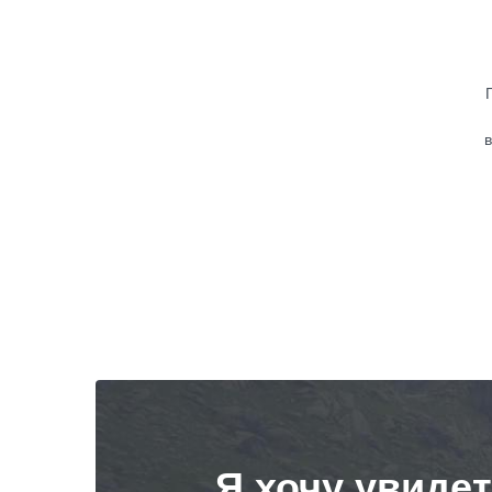
в
Я хочу увиде