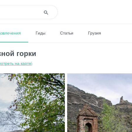
азвлечения
Гиды
Статьи
Грузия
сной горки
отреть на карте)