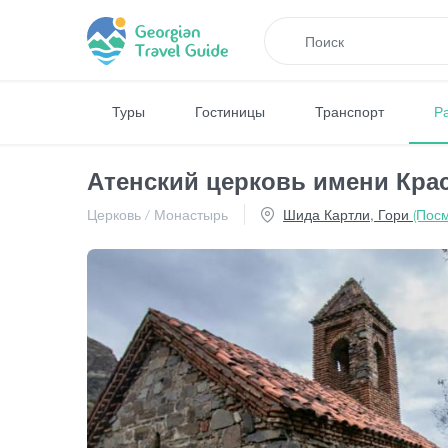
Туры
Гостиницы
Транспорт
Р
Атенский церковь имени Кра
Церковь / Монастырь
Шида Картли, Гори
(Посм