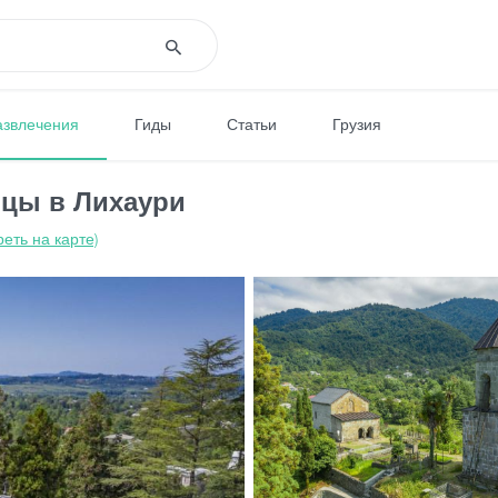
азвлечения
Гиды
Статьи
Грузия
ицы в Лихаури
еть на карте)