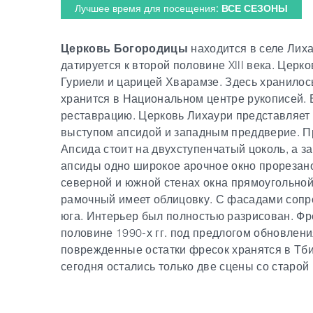
Лучшее время для посещения:
ВСЕ СЕЗОНЫ
Церковь Богородицы
находится в селе Лих
датируется к второй половине XIII века. Церко
Гуриели и царицей Хварамзе. Здесь хранилось
хранится в Национальном центре рукописей. 
реставрацию. Церковь Лихаури представляет с
выступом апсидой и западным преддверие. П
Апсида стоит на двухступенчатый цоколь, а за
апсиды одно широкое арочное окно прорезано,
северной и южной стенах окна прямоугольно
рамочный имеет облицовку. С фасадами сопро
юга. Интерьер был полностью разрисован. Фр
половине 1990-х гг. под предлогом обновлени
поврежденные остатки фресок хранятся в Тби
сегодня остались только две сцены со старой