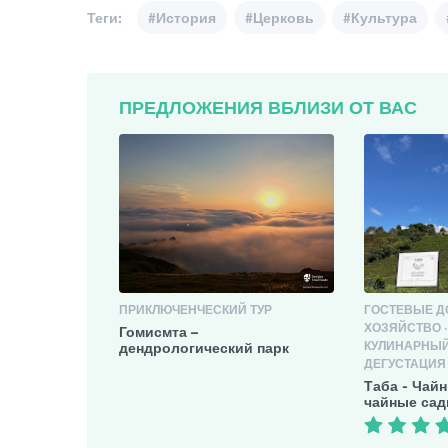
Теги:
#История
#Церковь
#Культура
ПРЕДЛОЖЕНИЯ ВБЛИЗИ ОТ ВАС
ПРИКЛЮЧЕНЧЕСКИЙ ТУР
ГОСТЕВЫЕ Д
ХОЗЯЙСТВО ·
Гомисмта –
КУЛИНАРНЫЙ 
дендрологический парк
ДЕГУСТАЦИЯ
Таба - Чай
чайные са