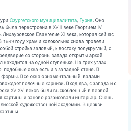
аури
Озургетского муниципалитета
,
Гурия
. Оно
вь была перестроена в XVIII веке Георгием IV
 Лихауровское Евангелие XI века, которая сейчас
В 1989 году храм и колокольню снова провели
обой стройка заловый, к востоку полукруглый, с
реддверие со стороны запада открыты аркой.
л находится на одной ступеньке. На трех углах
 подобные окна есть и в западной стене. В
й формы. Все окна орнаментальный, валами
вождает полочные карнизи. Вход два, с запада и с
ески XV-XVI веков были выскобленный в первой
я картины и заново разрисовали интерьер. Очень
лисской художественной академии. В церкви
 картины.