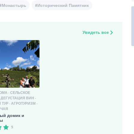
#Монастырь
#Исторический Памятник
Увидеть все
ОМА · СЕЛЬСКОЕ
 ДЕГУСТАЦИЯ ВИН ·
ТУР · АГРОТУРИЗМ ·
 ЧАЯ
ный домик и
ды
5