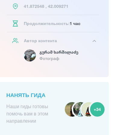
41.872548 , 42.009271
Продолжительность:
1 час
Автор контента
Გურამ Ხარშილაძე
Фотограф
НАНЯТЬ ГИДА
Наши гиды готовы
+34
помочь вам в этом
направлении