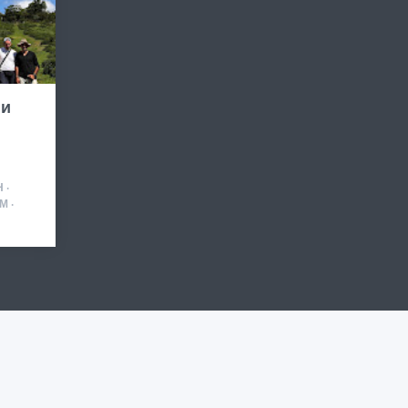
 и
 ·
М ·