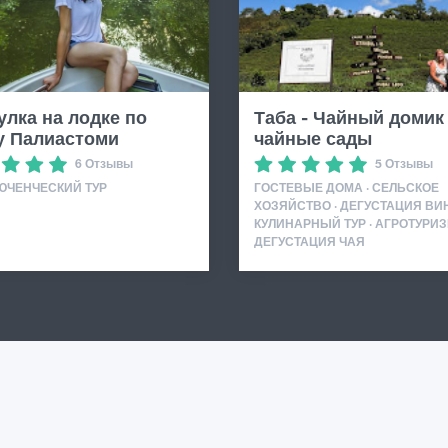
улка на лодке по
Таба - Чайный домик
у Палиастоми
чайные сады
6 Отзывы
5 Отзывы
ЮЧЕНЧЕСКИЙ ТУР
ГОСТЕВЫЕ ДОМА · СЕЛЬСКОЕ
ХОЗЯЙСТВО · ДЕГУСТАЦИЯ ВИН
КУЛИНАРНЫЙ ТУР · АГРОТУРИЗ
ДЕГУСТАЦИЯ ЧАЯ