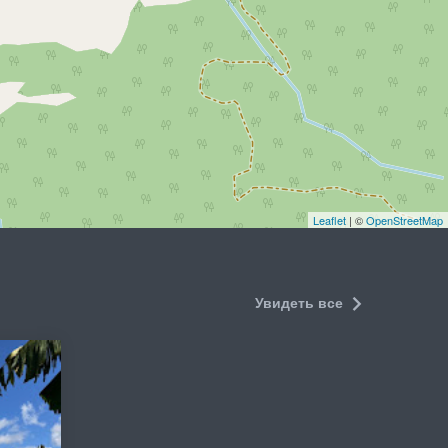
Leaflet
| ©
OpenStreetMap
Увидеть все