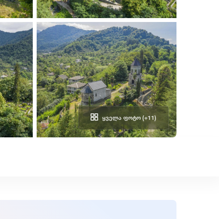
ᲧᲕᲔᲚᲐ ᲤᲝᲢᲝ (+11)