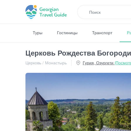
Туры
Гостиницы
Транспорт
Р
Церковь Рождества Богород
Церковь / Монастырь
Гурия, Озургети
(Посмотр