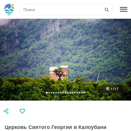
RUS
РЕГИСТРАЦИЯ
ВХОД
Туры
Гостиницы
1
/17
Транспорт
Развлечения
Церковь Святого Георгия в Калоубани
Гиды