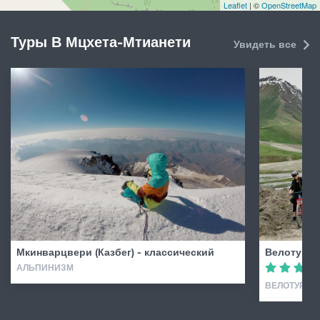
Leaflet
| ©
OpenStreetMap
Туры В Мцхета-Мтианети
Увидеть все
Мкинварцвери (Казбег) - классический
Велотур у
АЛЬПИНИЗМ
ВЕЛОТУР