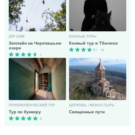
ZIP-LINE
КОННЫЕ ТУРЫ
Зиплайн на Черепашьем
Конный тур в Тбилиси
озере
16
7
ПРИКЛЮЧЕНЧЕСКИЙ ТУР
ЦЕРКОВЬ / МОНАСТЫРЬ
Тур по бункеру
Священные пути
6