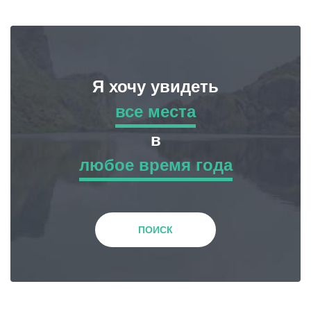
Я хочу увидеть
все места
все места
в
любое время года
Приключенческий Тур
любое время года
Природа
Зима
ПОИСК
История и Культура
Весна