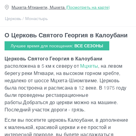
Мцхета-Мтианети, Мцхета
(Посмотреть на карте)
Статьи
Церковь / Монастырь
О Церковь Святого Георгия в Калоубани
Грузия
Лучшее время для посещения:
ВСЕ СЕЗОНЫ
Церковь Святого Георгия в Калоубани
расположена в 5 км к северу от
Мцхеты
, на левом
берегу реки Мтквари, на высоком горном хребте,
недалеко от шоссе Мцхета-Шиомгвиме. Церковь
была построена и расписана в 12 веке. В 1975 году
были проведены реставрационные
работы.Добраться до церкви можно на машине.
Последний участок дороги - грязь.
Если вы посетите церковь Калоубани, в дополнение
к маленькой, красивой церкви и ее простой и
интересной природе, вы будете наслаждаться