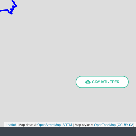
СКАЧАТЬ ТРЕК
Leaflet
| Map data: ©
OpenStreetMap
,
SRTM
| Map style: ©
OpenTopoMap
(
CC-BY-SA
)