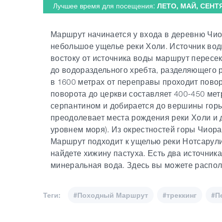
Лучшее время для посещения:
ЛЕТО, МАЙ, СЕНТ
Маршрут начинается у входа в деревню Чио
небольшое ущелье реки Холи. Источник воды
востоку от источника воды маршрут пересек
до водораздельного хребта, разделяющего 
в 1600 метрах от переправы проходит повор
поворота до церкви составляет 400-450 мет
серпантином и добирается до вершины горы
преодолевает места рождения реки Холи и д
уровнем моря). Из окрестностей горы Чиора
Маршрут подходит к ущелью реки Нотсарули.
найдете хижину пастуха. Есть два источника
минеральная вода. Здесь вы можете распол
Теги:
#Походный Маршрут
#треккинг
#П