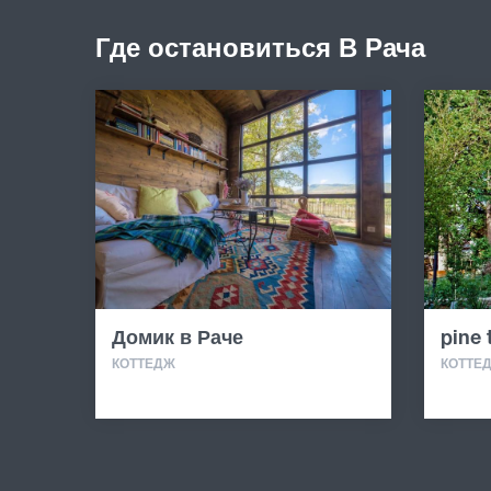
Где остановиться В Рача
Домик в Раче
pine 
КОТТЕДЖ
КОТТЕ