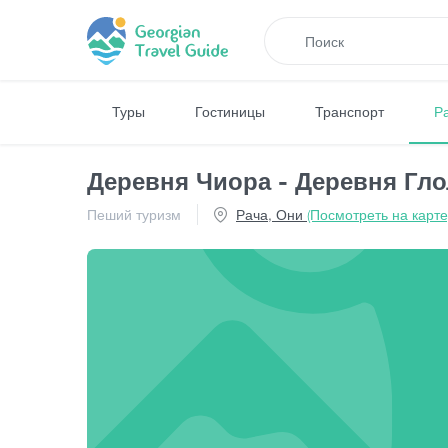
Туры
Гостиницы
Транспорт
Р
Деревня Чиора - Деревня Гло
Пеший туризм
Рача, Они
(Посмотреть на карте