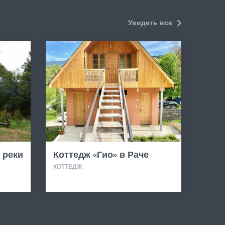
13
Увидеть все
 реки
Коттедж «Гио» в Раче
КОТТЕДЖ