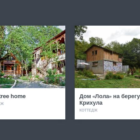
tree home
Дом «Лола» на берегу
Крихула
ДЖ
КОТТЕДЖ