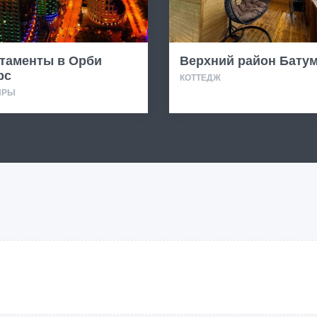
таменты в Орби
Верхний район Бату
рс
КОТТЕДЖ
ИРЫ