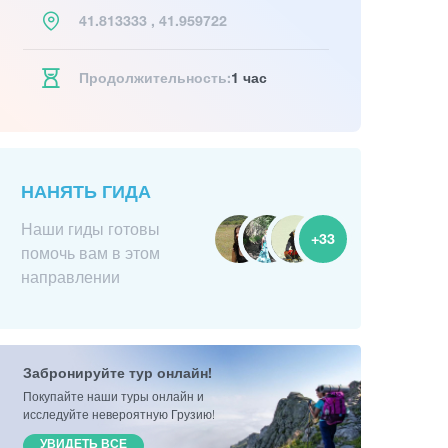
41.813333 , 41.959722
Продолжительность:
1 час
НАНЯТЬ ГИДА
Наши гиды готовы
+33
помочь вам в этом
направлении
Забронируйте тур онлайн!
Покупайте наши туры онлайн и
исследуйте невероятную Грузию!
УВИДЕТЬ ВСЕ