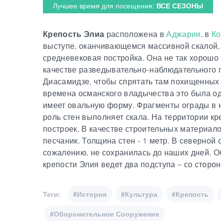
Лучшее время для посещения:
ВСЕ СЕЗОНЫ
Крепость Элиа
расположена в
Аджарии
, в
Ко
выступе, оканчивающемся массивной скалой, 
средневековая постройка. Она не так хорошо 
качестве разведывательно-наблюдательного п
Диасамидзе, чтобы спрятать там похищенных 
времена османского владычества это была од
имеет овальную форму. Фрагменты ограды в н
роль стен выполняет скала. На территории к
построек. В качестве строительных материал
песчаник. Толщина стен - 1 метр. В северной 
сожалению, не сохранилась до наших дней. О
крепости Элия ведет два подступа – со сторо
Теги:
#История
#Культура
#Крепость
#Оборонительное Сооружение