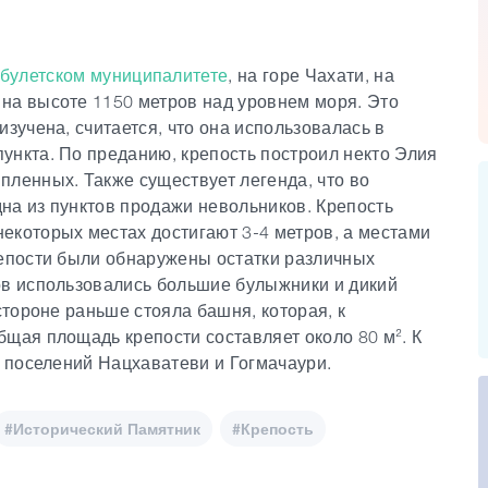
булетском муниципалитете
, на горе Чахати, на
на высоте 1150 метров над уровнем моря. Это
изучена, считается, что она использовалась в
ункта. По преданию, крепость построил некто Элия
пленных. Также существует легенда, что во
на из пунктов продажи невольников. Крепость
екоторых местах достигают 3-4 метров, а местами
репости были обнаружены остатки различных
ов использовались большие булыжники и дикий
стороне раньше стояла башня, которая, к
бщая площадь крепости составляет около 80 м². К
н поселений Нацхаватеви и Гогмачаури.
#Исторический Памятник
#Крепость