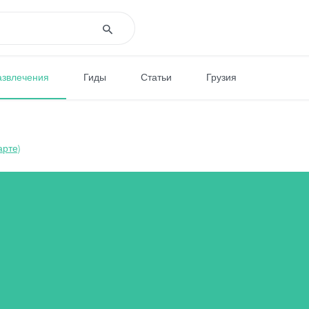
азвлечения
Гиды
Статьи
Грузия
арте)