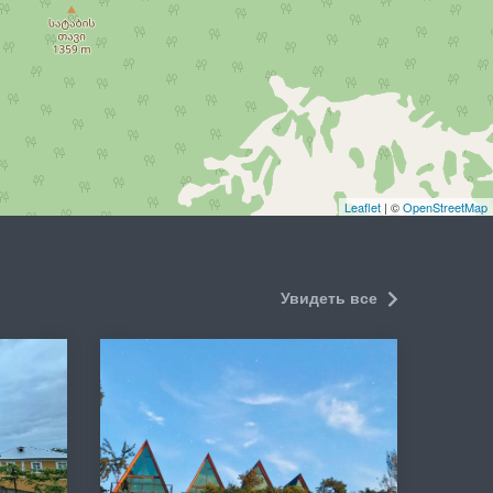
Leaflet
| ©
OpenStreetMap
Увидеть все