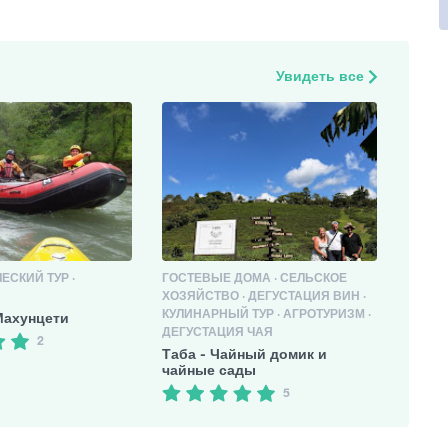
Увидеть все
СКИЙ ТУР ·
ГОСТЕВЫЕ ДОМА · СЕЛЬСКОЕ
ХОЗЯЙСТВО · ДЕГУСТАЦИЯ ВИН ·
КУЛИНАРНЫЙ ТУР · АГРОТУРИЗМ ·
Махунцети
ДЕГУСТАЦИЯ ЧАЯ
2
Таба - Чайный домик и
чайные сады
5