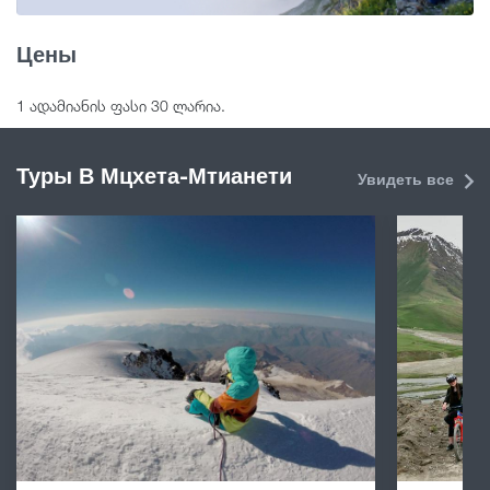
Цены
1 ადამიანის ფასი 30 ლარია.
Туры В Мцхета-Мтианети
Увидеть все