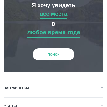
Я хочу увидеть
все места
все места
в
любое время года
Приключенческий Тур
любое время года
Природа
Зима
ПОИСК
История и Культура
Весна
Жилье
Лето
НАПРАВЛЕНИЯ
Объект Питания
Все
Осень
СТАТЬИ