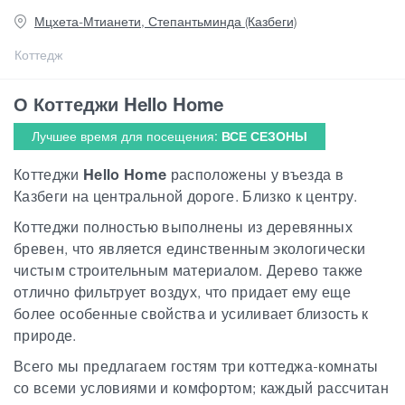
Мцхета-Мтианети, Степантьминда (Казбеги)
Статьи
Коттедж
О Коттеджи Hello Home
Грузия
Лучшее время для посещения:
ВСЕ СЕЗОНЫ
Коттеджи
Hello Home
расположены у въезда в
Казбеги на центральной дороге. Близко к центру.
Коттеджи полностью выполнены из деревянных
бревен, что является единственным экологически
чистым строительным материалом. Дерево также
отлично фильтрует воздух, что придает ему еще
более особенные свойства и усиливает близость к
природе.
Всего мы предлагаем гостям три коттеджа-комнаты
со всеми условиями и комфортом; каждый рассчитан