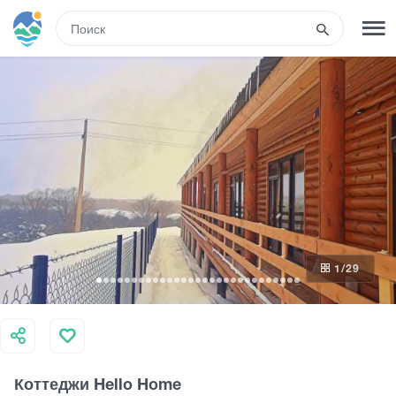
RUS
РЕГИСТРАЦИЯ
ВХОД
Туры
Гостиницы
1
/29
Транспорт
Развлечения
Коттеджи Hello Home
Гиды