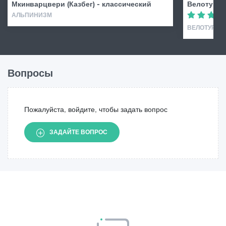
Мкинварцвери (Казбег) - классический
Велотур у
АЛЬПИНИЗМ
ВЕЛОТУР
Вопросы
Пожалуйста, войдите, чтобы задать вопрос
ЗАДАЙТЕ ВОПРОС