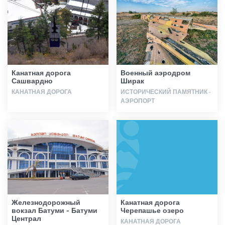
Статьи
Грузия
Канатная дорога
Военный аэродром
Сашвардно
Ширак
КАНАТНАЯ ДОРОГА
ИСТОРИЧЕСКИЙ ПАМЯТНИК ·
АЭРОПОРТ
Железнодорожный
Канатная дорога
вокзал Батуми - Батуми
Черепашье озеро
Централ
КАНАТНАЯ ДОРОГА