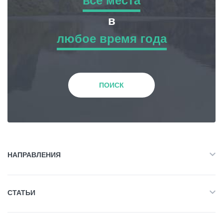
все места
все места
в
любое время года
Приключенческий Тур
любое время года
Природа
Зима
ПОИСК
История и Культура
Весна
Жилье
Лето
НАПРАВЛЕНИЯ
Объект Питания
Все
Осень
СТАТЬИ
Приключенческий Тур
Развлечения / Покупки
Все