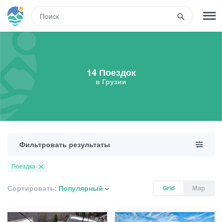
RUS
РЕГИСТРАЦИЯ
ВХОД
14 Поездок
в Грузии
Туры
Гостиницы
Фильтровать результаты
Транспорт
Поездка
Развлечения
Сортировать:
Популярный
Grid
Map
Гиды