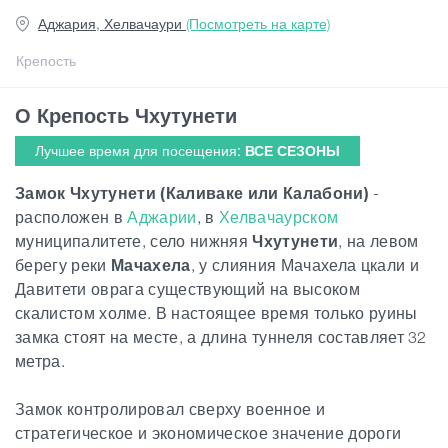
Аджария, Хелвачаури
(Посмотреть на карте)
Статьи
Крепость
О Крепость Чхутунети
Грузия
Лучшее время для посещения:
ВСЕ СЕЗОНЫ
Замок Чхутунети
(Каливаке или Калабони)
-
расположен в
Аджарии
, в
Хелвачаурском
муниципалитете, село нижняя
Чхутунети
, на левом
берегу реки
Мачахела
, у слияния
Мачахела цкали и
Давитети оврага существующий на высоком
скалистом холме. В настоящее время только руины
замка стоят на месте, а длина туннеля составляет 32
метра.
Замок контролировал сверху военное и
стратегическое и экономическое значение
дороги