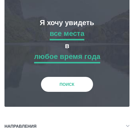
Я хочу увидеть
все места
все места
в
любое время года
Приключенческий Тур
любое время года
Природа
Зима
ПОИСК
История и Культура
Весна
Жилье
Лето
НАПРАВЛЕНИЯ