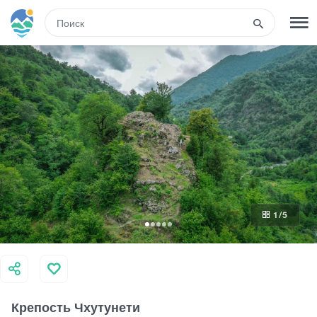
RUS
РЕГИСТРАЦИЯ
ВХОД
Туры
Гостиницы
1
/5
Транспорт
Развлечения
Крепость Чхутунети
Гиды