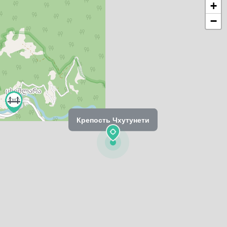
+
−
Крепость Чхутунети