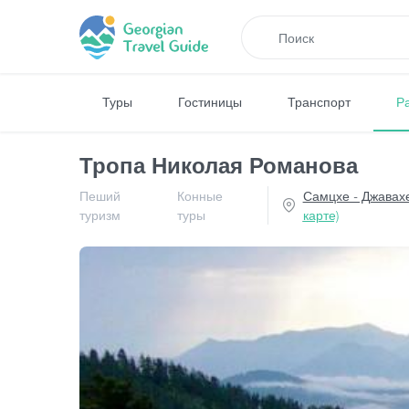
Туры
Гостиницы
Транспорт
Р
Тропа Николая Романова
Пеший
Конные
Самцхе - Джавах
туризм
туры
карте)