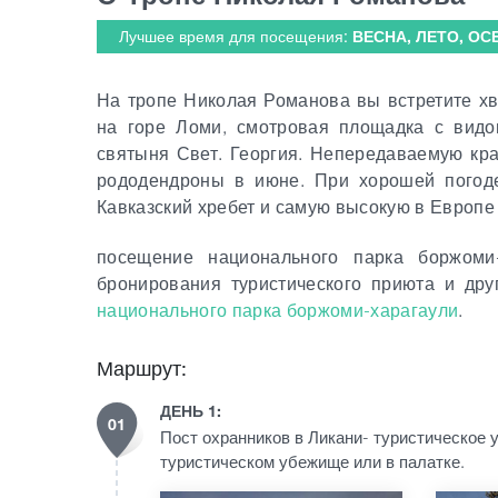
Лучшее время для посещения:
ВЕСНА, ЛЕТО, ОС
На
т
роп
е
Николая Романова вы
встретит
е
хв
на горе Ломи, смотровая площадка с видом
святыня Свет. Георгия.
Непередаваемую кра
рододендроны в июне.
При хорошей погод
Кавказский хребет и самую высокую в Европе
посещение национального парка боржоми-
бронирования туристического приюта и дру
национального парка боржоми-харагаули
.
Маршрут:
ДЕНЬ 1:
01
Пост охранников в Ликани- туристическое у
туристическом убежище или в палатке.