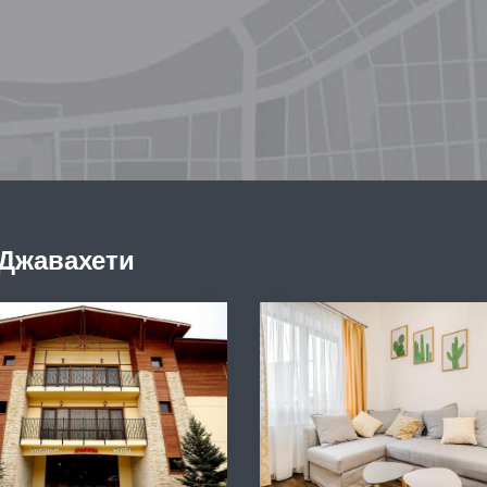
 Джавахети