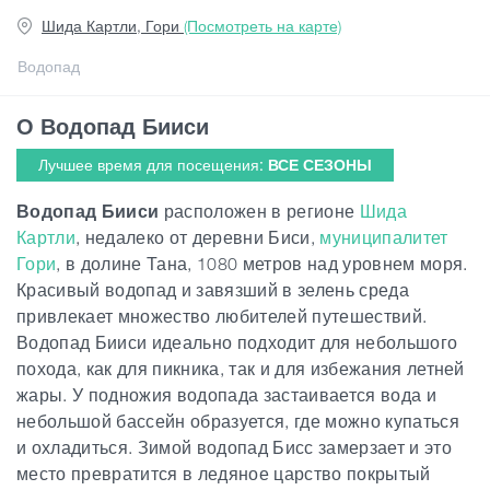
Шида Картли, Гори
(Посмотреть на карте)
Статьи
Водопад
О Водопад Бииси
Грузия
Лучшее время для посещения:
ВСЕ СЕЗОНЫ
Водопад Бииси
расположен в регионе
Шида
Картли
, недалеко от деревни Биси,
муниципалитет
Гори
, в долине Тана, 1080 метров над уровнем моря.
Красивый водопад и завязший в зелень среда
привлекает множество любителей путешествий.
Водопад Бииси идеально подходит для небольшого
похода, как для пикника, так и для избежания летней
жары. У подножия водопада застаивается вода и
небольшой бассейн образуется, где можно купаться
и охладиться. Зимой водопад Бисс замерзает и это
место превратится в ледяное царство покрытый