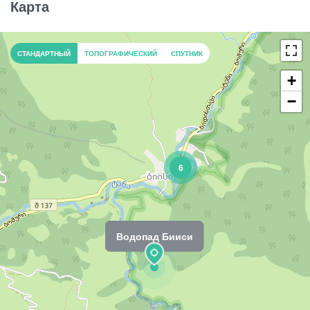
Карта
СТАНДАРТНЫЙ
ТОПОГРАФИЧЕСКИЙ
СПУТНИК
+
−
6
Водопад Бииси