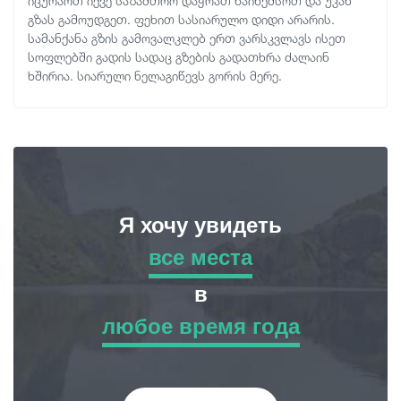
იცურაოთ იქვე საზამთრო დაჭრათ წაიხემსოთ და უკან
გზას გამოუდგეთ. ფეხით სასიარულო დიდი არარის.
სამანქანა გზის გამოვალკლებ ერთ ვარსკვლავს ისეთ
სოფლებში გადის სადაც გზების გადათხრა ძალაინ
ხშირია. სიარული ნელაგიწევს გორის მერე.
Я хочу увидеть
все места
все места
в
любое время года
Приключенческий Тур
любое время года
Природа