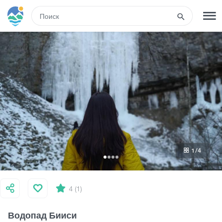
RUS
РЕГИСТРАЦИЯ
ВХОД
Туры
Гостиницы
1
/4
Транспорт
Развлечения
4 (1)
Водопад Бииси
Гиды