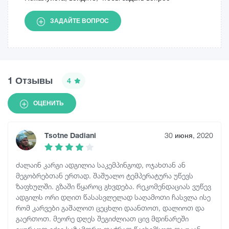
ЗАДАЙТЕ ВОПРОС
1 Отзывы
4
ОЦЕНИТЬ
Tsotne Dadiani
30 июня, 2020
ძალაინ კარგი ადგილია საკემპინგოდ, ოჯახთან ან
მეგობრებთან ერთად. შაშუალო ტემპერატურა უწევს
ზაფხულში. გზაში წყაროც გხვდება. რეკომენდაციას ვუწევ
ადგილს ორი დღით წასასვლელად საღამოთი ჩასვლა ისე
რომ კარვები გაშალოთ ცეცხლი დაანთოთ, დალიოთ და
გაერთოთ. მეორე დღეს შეგიძლიათ ცივ მდინარეში