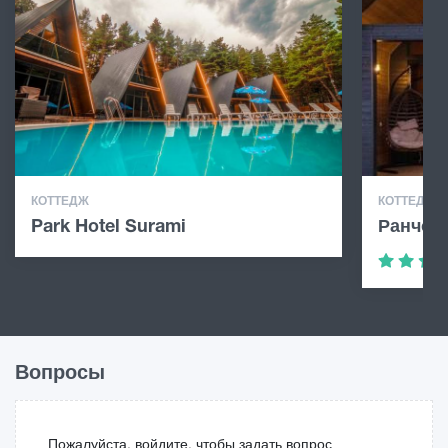
КОТТЕДЖ
КОТТЕДЖ
Park Hotel Surami
Ранчо 
Вопросы
Пожалуйста, войдите, чтобы задать вопрос