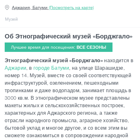
Аджария, Батуми
(Посмотреть на карте)
Статьи
Музей
Об Этнографический музей «Борджгало»
Грузия
Лучшее время для посещения:
ВСЕ СЕЗОНЫ
Этнографический музей «Борджгало»
находится в
Аджарии
, в
городе Батуми
, на улице Шарашидзе,
номер 14. Музей, вместе со своей соответствующей
инфраструктурой, озеленением, пешеходными
тропинками и даже водопадом, занимает площадь в
3000 кв.м. В этнографическом музее представлены
макеты жилых и сельскохозяйственных построек,
характерных для Аджарского региона, а также
отрасли народного промысла, аграрное хозяйство,
бытовой уклад и многое другое, и со всем этим вы
сможете ознакомиться в сопровождении народной