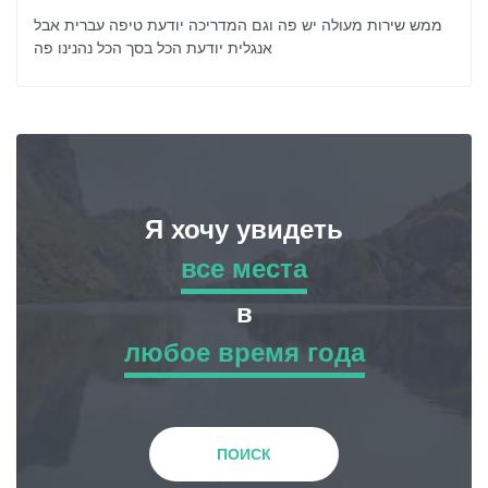
ממש שירות מעולה יש פה וגם המדריכה יודעת טיפה עברית אבל
אנגלית יודעת הכל בסך הכל נהנינו פה
Я хочу увидеть
все места
все места
в
любое время года
Приключенческий Тур
любое время года
Природа
Зима
ПОИСК