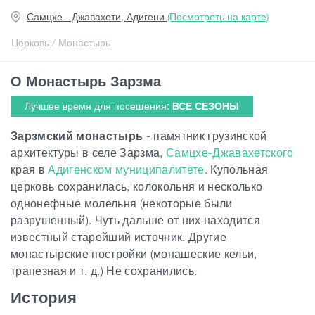
Самцхе - Джавахети, Адигени
(Посмотреть на карте)
Статьи
Церковь / Монастырь
О Монастырь Зарзма
Грузия
Лучшее время для посещения:
ВСЕ СЕЗОНЫ
Зарзмский монастырь
- памятник грузинской
архитектуры в селе Зарзма,
Самцхе-Джавахетского
края в
Адигенском муниципалитете
. Купольная
церковь сохранилась, колокольня и несколько
однонефные молельня (некоторые были
разрушенный). Чуть дальше от них находится
известный старейший источник. Другие
монастырские постройки (монашеские кельи,
трапезная и т. д.) Не сохранились.
История