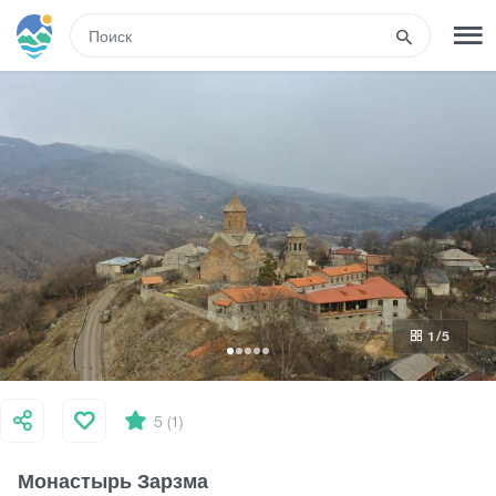
RUS
РЕГИСТРАЦИЯ
ВХОД
Туры
Гостиницы
1
/5
Транспорт
Развлечения
5 (1)
Монастырь Зарзма
Гиды