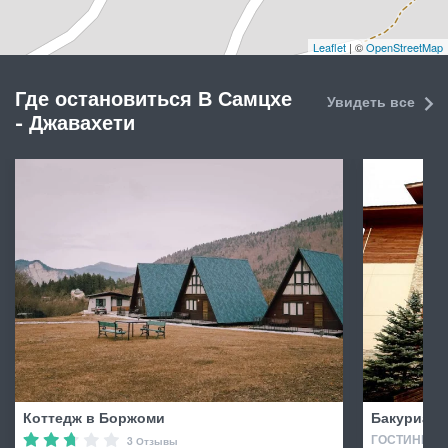
Leaflet
| ©
OpenStreetMap
Где остановиться В Самцхе
Увидеть все
- Джавахети
Коттедж в Боржоми
Бакуриани
ГОСТИНИЦА 
3 Отзывы