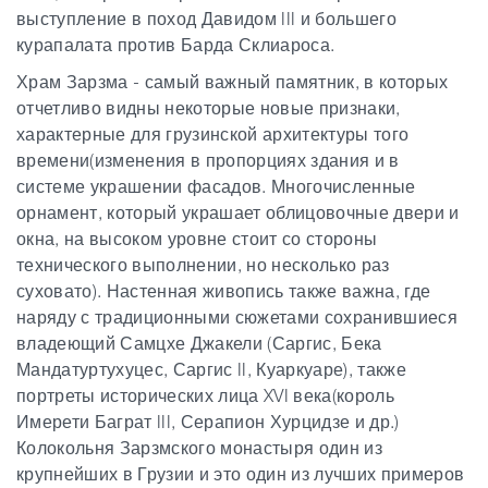
выступление в поход Давидом III и большего
курапалата против Барда Склиароса.
Храм Зарзма - самый важный памятник, в которых
отчетливо видны некоторые новые признаки,
характерные для грузинской архитектуры того
времени(изменения в пропорциях здания и в
системе украшении фасадов. Многочисленные
орнамент, который украшает облицовочные двери и
окна, на высоком уровне стоит со стороны
технического выполнении, но несколько раз
суховато). Настенная живопись также важна, где
наряду с традиционными сюжетами сохранившиеся
владеющий Самцхе Джакели (Саргис, Бека
Мандатуртухуцес, Саргис II, Куаркуаре), также
портреты исторических лица XVI века(король
Имерети Баграт III, Серапион Хурцидзе и др.)
Колокольня Зарзмского монастыря один из
крупнейших в Грузии и это один из лучших примеров