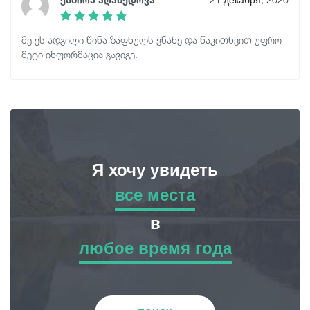
მე ეს ადგილი წინა ზაფხულს ვნახე და წაკითხვით უფრო
მეტი ინფორმაცია გავიგე.
Я хочу увидеть
все места
все места
в
любое время года
Приключенческий Тур
любое время года
Природа
Зима