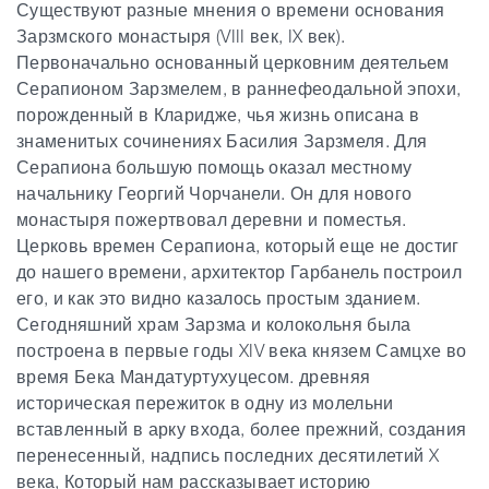
Существуют разные мнения о времени основания
Зарзмского монастыря (VIII век, IX век).
Первоначально основанный церковним деятельем
Серапионом Зарзмелем, в раннефеодальной эпохи,
порожденный в Кларидже, чья жизнь описана в
знаменитых сочинениях Басилия Зарзмеля. Для
Серапиона большую помощь оказал местному
начальнику Георгий Чорчанели. Он для нового
монастыря пожертвовал деревни и поместья.
Церковь времен Серапиона, который еще не достиг
до нашего времени, архитектор Гарбанель построил
его, и как это видно казалось простым зданием.
Сегодняшний храм Зарзма и колокольня была
построена в первые годы XIV века князем Самцхе во
время Бека Мандатуртухуцесом. древняя
историческая пережиток в одну из молельни
вставленный в арку входа, более прежний, создания
перенесенный, надпись последних десятилетий X
века, Который нам рассказывает историю