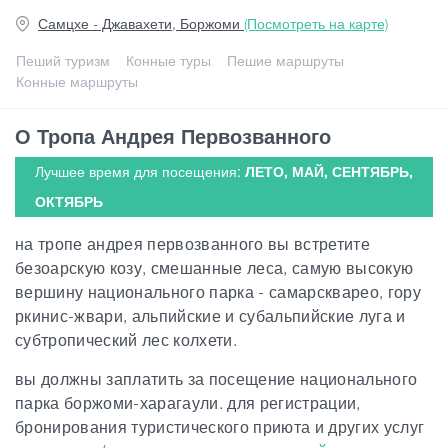
Самцхе - Джавахети, Боржоми
(Посмотреть на карте)
Гиды
Пеший туризм
Конные туры
Пешие маршруты
Конные маршруты
Статьи
О Тропа Андрея Первозванного
Лучшее время для посещения:
ЛЕТО, МАЙ, СЕНТЯБРЬ,
Транспорт
ОКТЯБРЬ
на тропе андрея первозванного вы встретите
События
безоарскую козу, смешанные леса, самую высокую
вершину национального парка - самарскварео, гору
Планирование поездки
ркинис-жвари, альпийские и субальпийские луга и
субтропический лес колхети.
Грузия
вы должны заплатить за посещение национального
парка боржоми-харагаули. для регистрации,
бронирования туристического приюта и других услуг