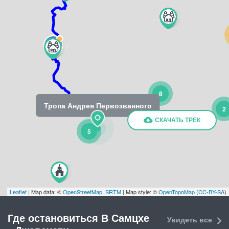
8
Тропа Андрея Первозванного
2
СКАЧАТЬ ТРЕК
5
Leaflet
| Map data: ©
OpenStreetMap
,
SRTM
| Map style: ©
OpenTopoMap
(
CC-BY-SA
)
Где остановиться В Самцхе
Увидеть все