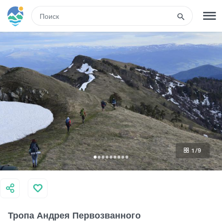
RUS
РЕГИСТРАЦИЯ
ВХОД
Развлечения
Туры
1
/9
Маршруты
Гостиницы
Тропа Андрея Первозванного
Еда и вино