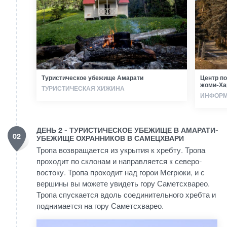
Туристическое убежище Амарати
Центр по
жоми-Ха
ТУРИСТИЧЕСКАЯ ХИЖИНА
ИНФОРМ
ДЕНЬ 2 - ТУРИСТИЧЕСКОЕ УБЕЖИЩЕ В АМАРАТИ-
02
УБЕЖИЩЕ ОХРАННИКОВ В САМЕЦХВАРИ
Тропа возвращается из укрытия к хребту. Тропа
проходит по склонам и направляется к северо-
востоку. Тропа проходит над горои Мегрюки, и с
вершины вы можете увидеть гору Саметсхварео.
Тропа спускается вдоль соединительного хребта и
поднимается на гору Саметсхварео.