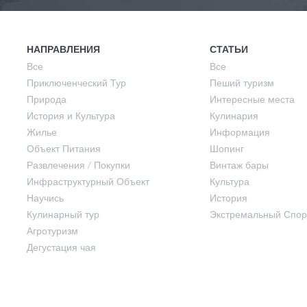
История и Культура
Лето
НАПРАВЛЕНИЯ
СТАТЬИ
Все
Все
Приключенческий Тур
Пеший туризм
Жилье
Осень
Природа
Интересные места
История и Культура
Кулинария
Жилье
Информация
Объект Питания
Объект Питания
Шопинг
Развлечения / Покупки
Винтаж бары
Инфраструктурный Объект
Культура
Развлечения / Покупки
Научись
История
Кулинарный тур
Экстремальный Спор
Инфраструктурный Объект
Агротуризм
Дегустация чая
Научись