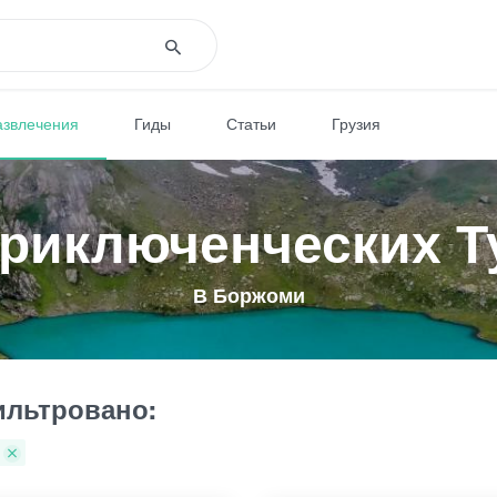
азвлечения
Гиды
Статьи
Грузия
Приключенческих Т
В Боржоми
льтровано: