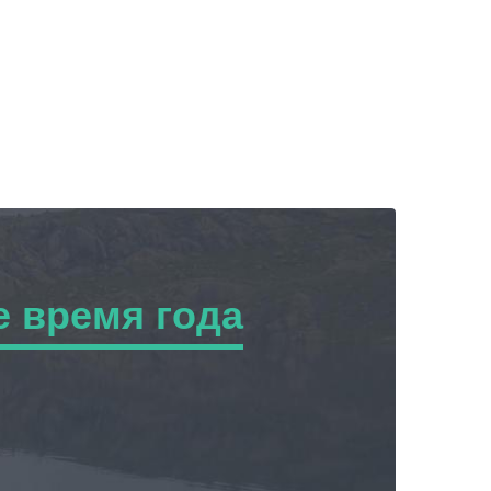
 время года
ремя года