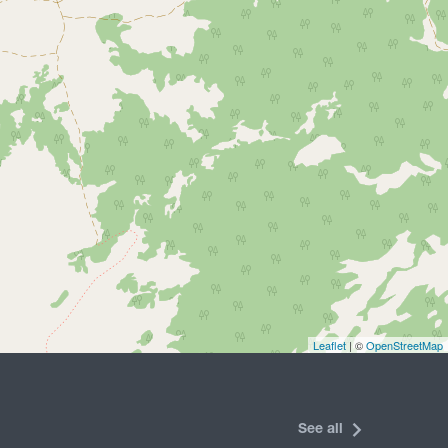
Leaflet
| ©
OpenStreetMap
See all