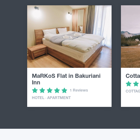
MaRKoS Flat in Bakuriani
Cotta
Inn
1 Reviews
COTTA
HOTEL · APARTMENT