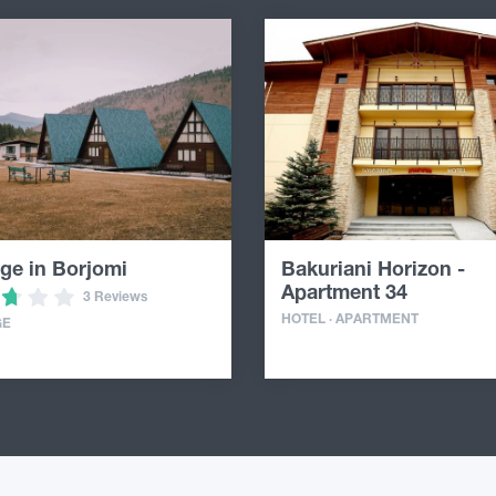
ge in Borjomi
Bakuriani Horizon -
Apartment 34
3 Reviews
HOTEL · APARTMENT
GE