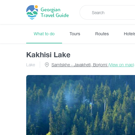
What to do
Tours
Routes
Hotel
Kakhisi Lake
Lake
Samtskhe - Javakheti, Borjomi
(View on map)