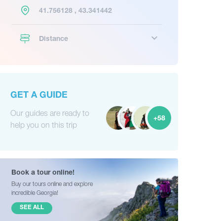
41.756128 , 43.341442
Distance
GET A GUIDE
Our guides are ready to
+58
help you on this trip
Book a tour online!
Buy our tours online and explore
incredible Georgia!
SEE ALL