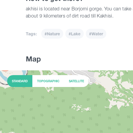
akhisi is located near Borjomi gorge. You can take 
about 9 kilometers of dirt road till Kakhisi.
Tags:
#Nature
#Lake
#Water
Map
2
STANDARD
TOPOGRAPHIC
SATELLITE