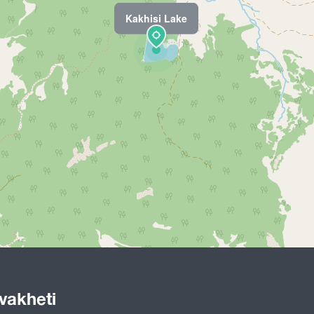
Kakhisi Lake
vakheti