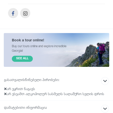
Book a tour online!
Buy our tours online and explore incredible
Georgia!
SEE ALL
გასათვალისწინებელი პირობები:
❌არ ვყრით ნაგავს
❌არ ვსვამთ ალკოჰოლურ სასმელს სალაშქრო სვლის დროს
❌ვმოქმედებთ ჯგუფურად და ვითვალისწინებთ
ორგანიზატორის მითითებებს
დამატებითი ინფორმაცია
❌არ ვბილწვსიტყვაობთ