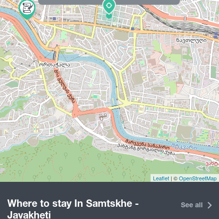
Leaflet
| ©
OpenStreetMap
Where to stay In Samtskhe -
See all
Javakheti