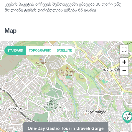
❌აუცილებელია სპორტული ფეხსაცმელი
კვების პაკეტის არჩევის შემთხვევაში ემატება 30 ლარი (ანუ
მთლიანი ტურის ღირებულება იქნება 65 ლარი)
მენიუ:
✔️ თათარბერაგი
✔️ მესხური ხინკალი
Map
✔️ აპოხტი
✔️ მესხური ქადა
✔️ მესხური არაყი
✔️ სალათები
STANDARD
TOPOGRAPHIC
SATELLITE
✔️ ყველი
+
−
One-Day Gastro Tour in Uraveli Gorge