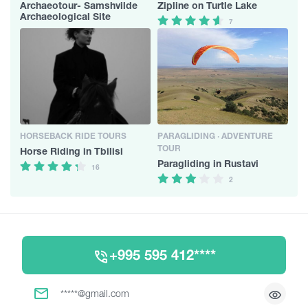
Archaeotour- Samshvilde
Zipline on Turtle Lake
Archaeological Site
7
HORSEBACK RIDE TOURS
PARAGLIDING · ADVENTURE
TOUR
Horse Riding in Tbilisi
Paragliding in Rustavi
16
2
+995 595 412****
*****@gmail.com