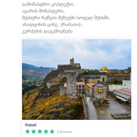
სამონასტრო კოპლექსი,
აგარის მონასტერი,
მესხური რეწვის მუზეუმი სოფელ მუსხში,
ახალციხის ციხე , (რაბათი) ,
კერძების დაგემოვნება
Rabati
2 Reviews