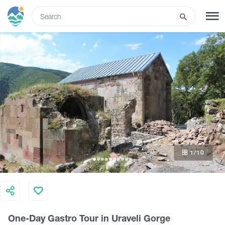
ENG
SIGN UP
LOG IN
What to do
Tours
1
/10
Routes
Hotels
One-Day Gastro Tour in Uraveli Gorge
Food & Wine