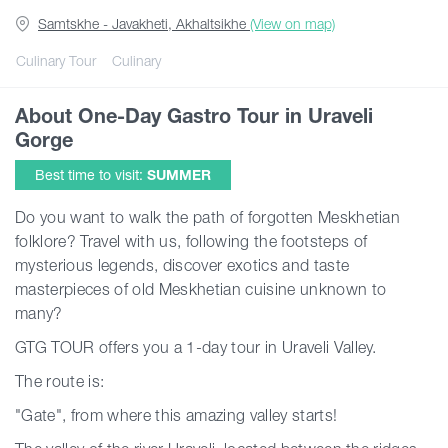
Samtskhe - Javakheti, Akhaltsikhe
(View on map)
Guides
Culinary Tour
Culinary
About One-Day Gastro Tour in Uraveli
Articles
Gorge
Best time to visit:
SUMMER
Transport
Do you want to walk the path of forgotten Meskhetian
folklore?
Travel with us, following the footsteps of
Events
mysterious legends, discover exotics and taste
masterpieces of old Meskhetian cuisine unknown to
Plan Your Trip
many?
GTG TOUR offers you a 1-day tour in Uraveli Valley.
Georgia
The route is:
"Gate", from where this amazing valley starts!