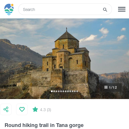
ENG
SIGN UP
LOG IN
Tours
Hotels
1
/12
Transport
What to do
4.3 (3)
Round hiking trail in Tana gorge
Guides