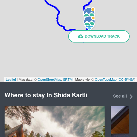
DOWNLOAD TRACK
Leaflet
| Map data: ©
OpenStreetMap
,
SRTM
| Map style: ©
OpenTopoMap
(
CC-BY-SA
)
Where to stay In Shida Kartli
See all