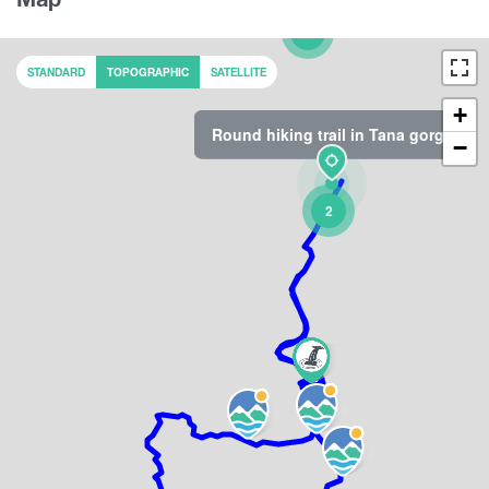
4
STANDARD
TOPOGRAPHIC
SATELLITE
+
Round hiking trail in Tana gorge
−
2