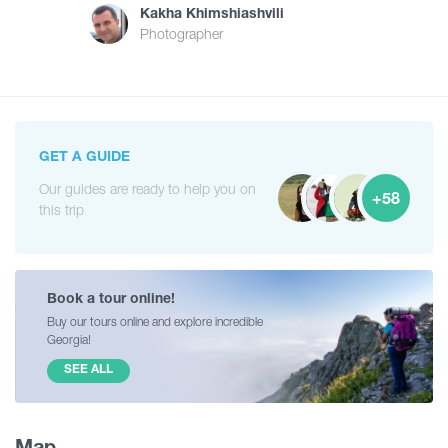
Kakha Khimshiashvili
Photographer
GET A GUIDE
Our guides are ready to help you on
+58
this trip
Book a tour online!
Buy our tours online and explore incredible
Georgia!
SEE ALL
Map