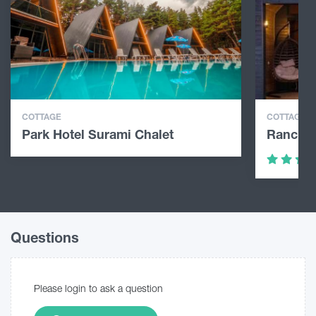
COTTAGE
COTTAGE
Park Hotel Surami Chalet
Rancho 
Questions
Please login to ask a question