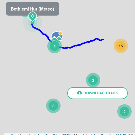
Bethlemi Hut (Meteo)
2
15
4
2
DOWNLOAD TRACK
8
2