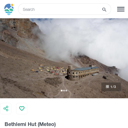
ENG
SIGN UP
LOG IN
Tours
Hotels
1
/3
Transport
What to do
Bethlemi Hut (Meteo)
Guides