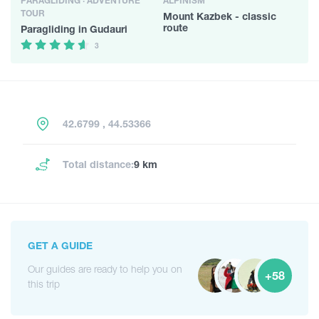
PARAGLIDING · ADVENTURE
ALPINISM
TOUR
Mount Kazbek - classic
route
Paragliding in Gudauri
3
42.6799 , 44.53366
Total distance:
9 km
GET A GUIDE
Our guides are ready to help you on
+58
this trip