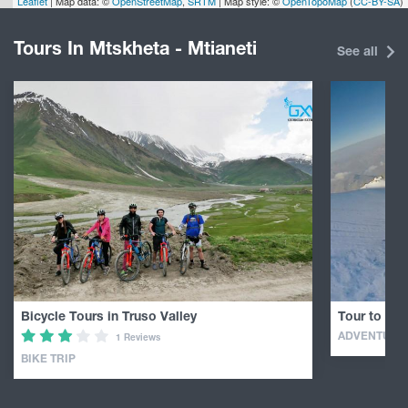
Leaflet
| Map data: ©
OpenStreetMap
,
SRTM
| Map style: ©
OpenTopoMap
(
CC-BY-SA
)
Tours In Mtskheta - Mtianeti
See all
Bicycle Tours in Truso Valley
Tour to Mou
ADVENTURE
1 Reviews
BIKE TRIP