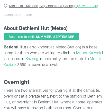
Mtskheta - Mtianeti, Stepantsminda (Kazbegi)
(View on map)
Articles
Campsite in nature
About Bethlemi Hut (Meteo)
Georgia
Best time to visit:
SUMMER, SEPTEMBER
Betlemi
Hut
( also known as Meteo Station) is a base
camp for them who are willing to climb to
Mount Kazbek
It
is located in
Kazbegi
municipality, on the route to
Mount
Kazbek
3650m above sea level.
Overnight
There are two alternatives for overnight at the campsite:
overnight at a private tent, next to the station of Bethlemi
Hut, or overnight in Betlemi Hut, where a hostel operates.
You will have to pay on both occasions. Overnight at