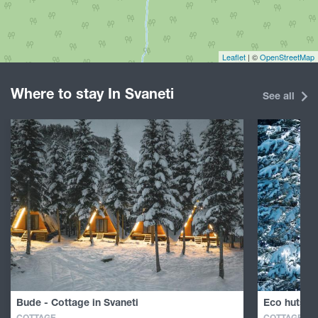
Leaflet
| ©
OpenStreetMap
Where to stay In Svaneti
See all
Bude - Cottage in Svaneti
Eco huts in
COTTAGE
COTTAGE