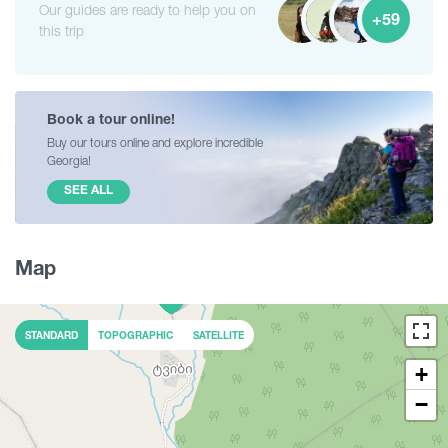
Our guides are ready to help you on
+59
this trip
Book a tour online!
Buy our tours online and explore incredible
Georgia!
SEE ALL
Map
STANDARD
TOPOGRAPHIC
SATELLITE
+
−