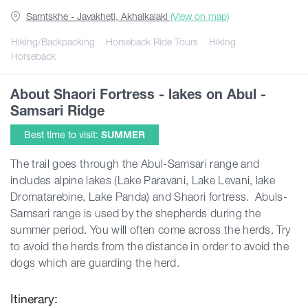
Samtskhe - Javakheti, Akhalkalaki
(View on map)
Guides
Hiking/Backpacking
Horseback Ride Tours
Hiking
Horseback
Articles
About Shaori Fortress - lakes on Abul -
Samsari Ridge
Transport
Best time to visit:
SUMMER
The trail goes through the Abul-Samsari range and
Events
includes alpine lakes (Lake Paravani, Lake Levani, lake
Dromatarebine, Lake Panda) and Shaori fortress. Abuls-
Plan Your Trip
Samsari range is used by the shepherds during the
summer period. You will often come across the herds. Try
to avoid the herds from the distance in order to avoid the
Georgia
dogs which are guarding the herd.
Itinerary: