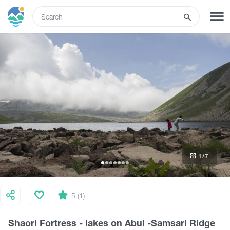
ENG
SIGN UP
LOG IN
What to do
Tours
1
/7
Routes
Hotels
5 (1)
Shaori Fortress - lakes on Abul -Samsari Ridge
Food & Wine