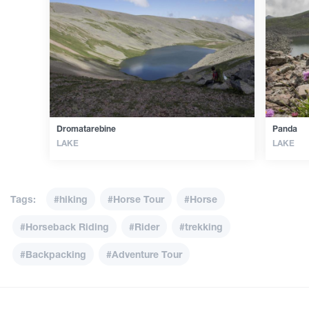
Dromatarebine
Panda
LAKE
LAKE
Tags:
#hiking
#Horse Tour
#Horse
#Horseback Riding
#Rider
#trekking
#Backpacking
#Adventure Tour