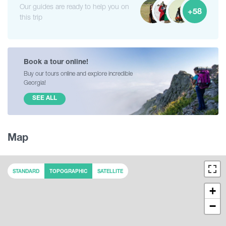
Our guides are ready to help you on
+58
this trip
Book a tour online!
Buy our tours online and explore incredible
Georgia!
SEE ALL
Map
STANDARD
TOPOGRAPHIC
SATELLITE
+
−