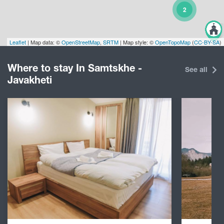
2
Leaflet
| Map data: ©
OpenStreetMap
,
SRTM
| Map style: ©
OpenTopoMap
(
CC-BY-SA
)
Where to stay In Samtskhe -
See all
Javakheti