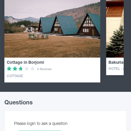
Cottage in Borjomi
Bakuriani H
HOTEL · AP
3 Reviews
COTTAGE
Questions
Please login to ask a question