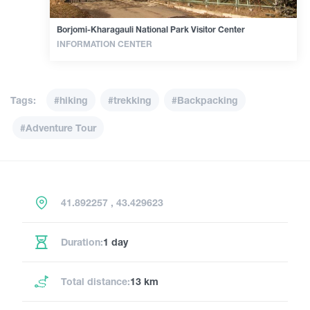
Borjomi-Kharagauli National Park Visitor Center
INFORMATION CENTER
Tags:
#hiking
#trekking
#Backpacking
#Adventure Tour
41.892257 , 43.429623
Duration:
1 day
Total distance:
13 km