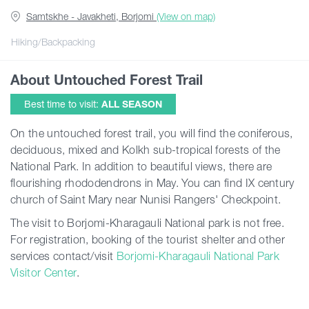
Samtskhe - Javakheti, Borjomi
(View on map)
Articles
Hiking/Backpacking
About Untouched Forest Trail
Georgia
Best time to visit:
ALL SEASON
On the untouched forest trail, you will find the coniferous,
deciduous, mixed and Kolkh sub-tropical forests of the
National Park.
In addition to beautiful views, there are
flourishing rhododendrons in May
. You can find IX century
church of Saint Mary near Nunisi Rangers' Checkpoint.
The visit to Borjomi-Kharagauli National park is not free.
For registration, booking of the tourist shelter and other
services contact/visit
Borjomi-Kharagauli National Park
Visitor Center
.