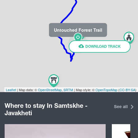
Untouched Forest Trail
DOWNLOAD TRACK
Leaflet
| Map data: ©
OpenStreetMap
,
SRTM
| Map style: ©
OpenTopoMap
(
CC-BY-SA
)
Where to stay In Samtskhe -
See all
Javakheti