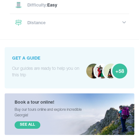
Difficulty:
Easy
Distance
GET A GUIDE
Our guides are ready to help you on
+58
this trip
Book a tour online!
Buy our tours online and explore incredible
Georgia!
SEE ALL