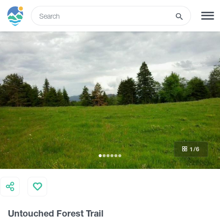
ENG
SIGN UP
LOG IN
Tours
Hotels
1
/6
Transport
What to do
Untouched Forest Trail
Guides