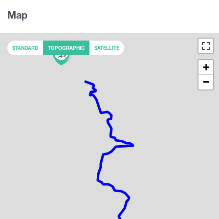
Map
STANDARD
TOPOGRAPHIC
SATELLITE
+
−