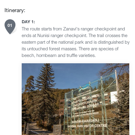
Itinerary:
DAY 1:
01
The route starts from Zanavi's ranger checkpoint and
ends at Nunisi ranger checkpoint. The trail crosses the
eastern part of the national park and is distinguished by
its untouched forest masses. There are species of
beech, hornbeam and truffle varieties.