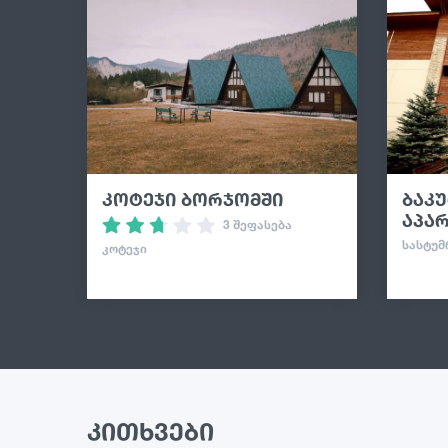
კოტეჯი ბორჯომში
ბაკ
აპარ
3 შეფასება
ᲡᲐᲡᲢᲣᲛᲠ
ᲙᲝᲢᲔᲯᲘ
კითხვები