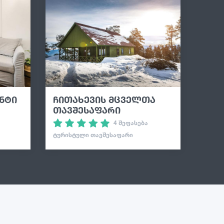
ნტი
ჩითახევის მცველთა
თავშესაფარი
4 შეფასება
ᲢᲣᲠᲘᲡᲢᲣᲚᲘ ᲗᲐᲕᲨᲔᲡᲐᲤᲐᲠᲘ