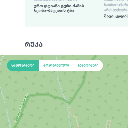
ᲡᲐᲗᲮᲘᲚᲐᲛᲣᲠᲝ 
ერთ დღიანი ტური ძამას
ᲐᲠᲥᲘᲢᲔᲥᲢᲣᲠᲐ
ხეობა-ბატეთის ტბა
შავი კლდის
რუკა
სტანდარტული
ტოპოგრაფიული
სატელიტური