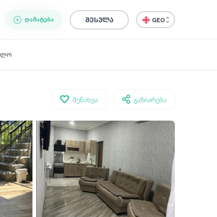
ᲓᲐᲛᲐᲢᲔᲑᲐ
შესვლა
GEO
ელო
შენახვა
გაზიარება