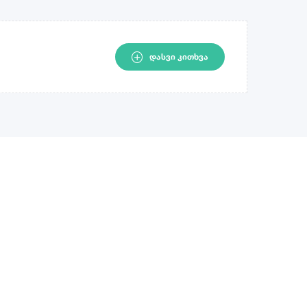
ᲓᲐᲡᲕᲘ ᲙᲘᲗᲮᲕᲐ