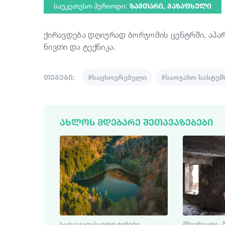
საუკეთესო პერიოდი:
ᲖᲐᲛᲗᲐᲠᲘ, ᲒᲐᲖᲐᲤᲮᲣᲚᲘ
ქირავდება დღიურად ბორჯომის ცენტრში, აპარ
ნივთი და ტექნიკა.
თეგები:
#საცხოვრებელი
#საოჯახო სასტუ
ᲐᲮᲚᲝᲡ ᲛᲓᲔᲑᲐᲠᲔ ᲨᲔᲗᲐᲕᲐᲖᲔᲑᲔᲑᲘ
ᲡᲐᲗᲐᲕᲒᲐᲓᲐᲡᲐᲕᲚᲝ ᲢᲣᲠᲔᲑᲘ
ᲛᲬᲕᲔᲠᲕᲐᲚᲘ · 