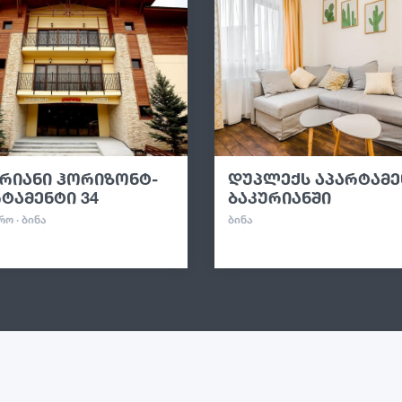
ურიანი ჰორიზონტ-
დუპლექს აპარტამე
ტამენტი 34
ბაკურიანში
Ო · ᲑᲘᲜᲐ
ᲑᲘᲜᲐ