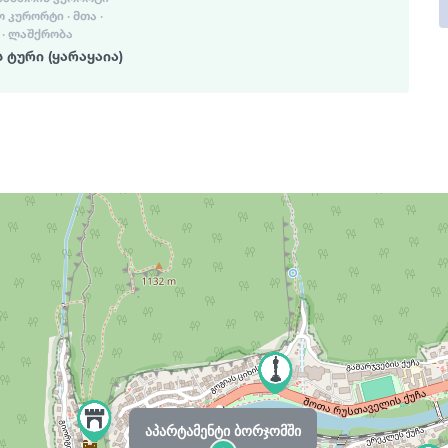
ᲙᲣᲠᲝᲠᲢᲘ · ᲛᲗᲐ ·
 · ᲚᲐᲨᲥᲠᲝᲑᲐ
 ტური (ყარაყაია)
აპარტამენტი ბორჯომში