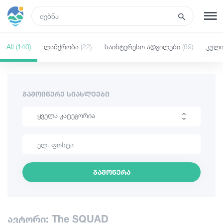
GEO
All
(140)
ლაშქრობა
(22)
საინტერესო ადგილები
(69)
კულ
რეგისტრაცია
შესვლა
ტურები
ᲒᲐᲛᲝᲘᲬᲔᲠᲔ ᲡᲘᲐᲮᲚᲔᲔᲑᲘ
ყველა კატეგორია
სასტუმროები
ლაშქრობა
ტრანსპორტი
საინტერესო ადგილები
გამოწერა
კულინარია
რა ვნახოთ
ინფორმაცია
გიდები
ავტორი: The SQUAD