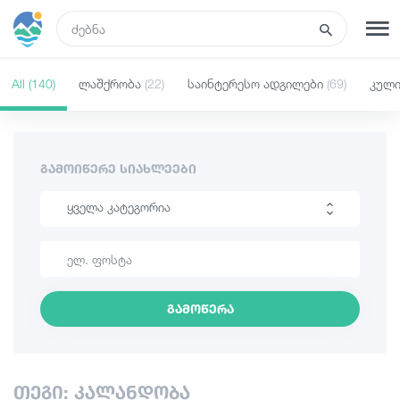
GEO
All
(140)
ლაშქრობა
(22)
საინტერესო ადგილები
(69)
კულ
რეგისტრაცია
შესვლა
ტურები
ᲒᲐᲛᲝᲘᲬᲔᲠᲔ ᲡᲘᲐᲮᲚᲔᲔᲑᲘ
ყველა კატეგორია
სასტუმროები
ლაშქრობა
ტრანსპორტი
საინტერესო ადგილები
გამოწერა
კულინარია
რა ვნახოთ
ინფორმაცია
გიდები
თეგი: კალანდობა