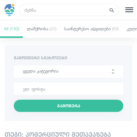
GEO
All
(130)
ლაშქრობა
(22)
საინტერესო ადგილები
(69)
კულ
რეგისტრაცია
შესვლა
რა ვნახოთ
ᲒᲐᲛᲝᲘᲬᲔᲠᲔ ᲡᲘᲐᲮᲚᲔᲔᲑᲘ
ყველა კატეგორია
ტურები
ლაშქრობა
მარშრუტები
საინტერესო ადგილები
გამოწერა
კულინარია
სასტუმროები
ინფორმაცია
კვება და ღვინო
თეგი: კომერციული შეთავაზება