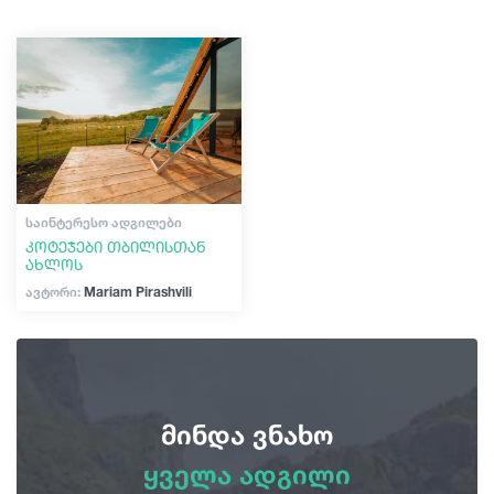
შოპინგი
გიდები
ვინტაჟური ბარები
კულტურა
სტატიები
ისტორია
ტრანსპორტი
ექსტრემალური სპორტი
ᲡᲐᲘᲜᲢᲔᲠᲔᲡᲝ ᲐᲓᲒᲘᲚᲔᲑᲘ
კოტეჯები თბილისთან
ახლოს
ივენთები
ავტორი:
Mariam Pirashvili
დაგეგმე მოგზაურობა
საქართველო
მინდა ვნახო
ყველა ადგილი
ყველა ადგილი