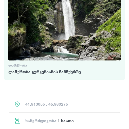
ᲚᲐᲨᲥᲠᲝᲑᲐ
ლაშქრობა გურგენიანის ჩანჩქერზე
41.913055 , 45.980275
ხანგრძლივობა:
1 საათი