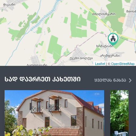
Leaflet
| ©
OpenStreetMap
სად დავრჩეთ კახეთში
ყველას ნახვა