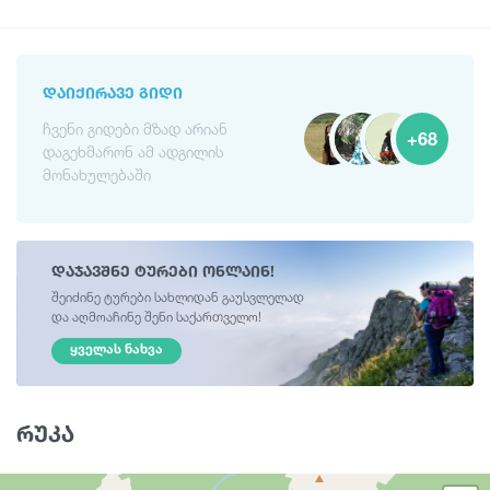
ᲓᲐᲘᲥᲘᲠᲐᲕᲔ ᲒᲘᲓᲘ
ჩვენი გიდები მზად არიან
+68
დაგეხმარონ ამ ადგილის
მონახულებაში
დაჯავშნე ტურები ონლაინ!
შეიძინე ტურები სახლიდან გაუსვლელად
და აღმოაჩინე შენი საქართველო!
ᲧᲕᲔᲚᲐᲡ ᲜᲐᲮᲕᲐ
რუკა