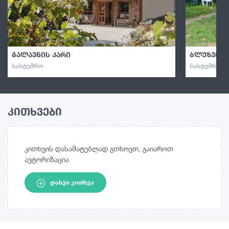
გალავნის კარი
ბლუზვილ
ᲡᲐᲡᲢᲣᲛᲠᲝ
ᲡᲐᲡᲢᲣᲛᲠᲝ · 
კითხვები
კითხვის დასამატებლად გთხოვთ, გაიაროთ
ავტორიზაცია
ᲓᲐᲡᲕᲘ ᲙᲘᲗᲮᲕᲐ