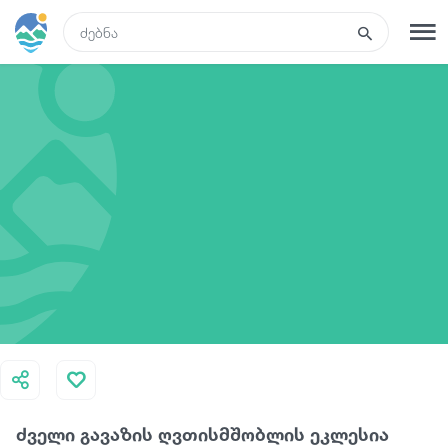
GEO
რეგისტრაცია
შესვლა
ტურები
სასტუმროები
ტრანსპორტი
რა ვნახოთ
ძველი გავაზის ღვთისმშობლის ეკლესია
გიდები