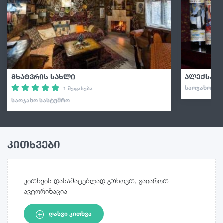
მხატვრის სახლი
ალექსან
ᲡᲐᲝᲯᲐᲮᲝ ᲡᲐᲡ
1 შეფასება
ᲡᲐᲝᲯᲐᲮᲝ ᲡᲐᲡᲢᲣᲛᲠᲝ
კითხვები
კითხვის დასამატებლად გთხოვთ, გაიაროთ
ავტორიზაცია
ᲓᲐᲡᲕᲘ ᲙᲘᲗᲮᲕᲐ