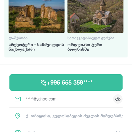
ᲚᲐᲨᲥᲠᲝᲑᲐ
ᲡᲐᲗᲐᲕᲒᲐᲓᲐᲡᲐᲕᲚᲝ ᲢᲣᲠᲔᲑᲘ
არქეოტური - სამშვილდის
ორდღიანი ტური
ნაქალაქარი
ბოლნისში
+995 555 359****
*****@yahoo.com
ქ. თბილისი, ველოსიპედის ძეგლის მიმდებარე ტ