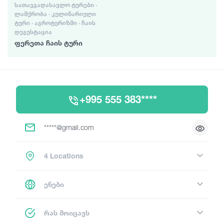
ᲡᲐᲗᲐᲕᲒᲐᲓᲐᲡᲐᲕᲚᲝ ᲢᲣᲠᲔᲑᲘ ·
ᲚᲐᲨᲥᲠᲝᲑᲐ · ᲙᲣᲚᲘᲜᲐᲠᲘᲣᲚᲘ
ᲢᲣᲠᲘ · ᲐᲒᲠᲝᲢᲣᲠᲘᲖᲛᲘ · ᲩᲐᲘᲡ
ᲓᲔᲒᲣᲡᲢᲐᲪᲘᲐ
ფერეთა ჩაის ტური
+995 555 383****
*****@gmail.com
4 Locations
ენები
რას მოიცავს