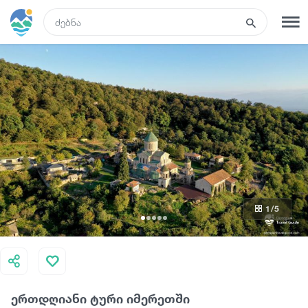
GEO
რეგისტრაცია
შესვლა
ტურები
სასტუმროები
1
/5
ტრანსპორტი
რა ვნახოთ
ერთდღიანი ტური იმერეთში
გიდები