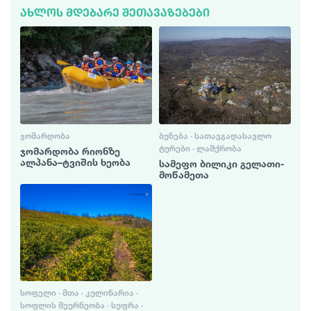
ᲐᲮᲚᲝᲡ ᲛᲓᲔᲑᲐᲠᲔ ᲨᲔᲗᲐᲕᲐᲖᲔᲑᲔᲑᲘ
ᲯᲝᲛᲐᲠᲓᲝᲑᲐ
ᲑᲣᲜᲔᲑᲐ · ᲡᲐᲗᲐᲕᲒᲐᲓᲐᲡᲐᲕᲚᲝ
ᲢᲣᲠᲔᲑᲘ · ᲚᲐᲨᲥᲠᲝᲑᲐ
ჯომარდობა რიონზე
ალპანა–ტვიშის ხეობა
სამეფო ბილიკი გელათი-
მოწამეთა
ᲡᲝᲤᲔᲚᲘ · ᲛᲗᲐ · ᲙᲣᲚᲘᲜᲐᲠᲘᲐ ·
ᲡᲝᲤᲚᲘᲡ ᲛᲔᲣᲠᲜᲔᲝᲑᲐ · ᲡᲣᲤᲠᲐ ·