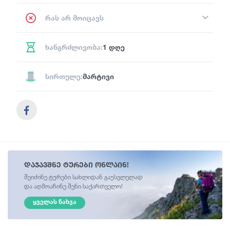
რას არ მოიცავს
ხანგრძლივობა:
1 დღე
სირთულე:
მარტივი
დაჯავშნე ტურები ონლაინ!
შეიძინე ტურები სახლიდან გაუსვლელად
და აღმოაჩინე შენი საქართველო!
ᲧᲕᲔᲚᲐᲡ ᲜᲐᲮᲕᲐ