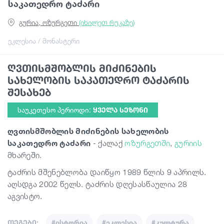
საკათედრო ტაძარი
გურია, ოზურგეთი
(იხილეთ რუკაზე)
გიდები
ეკლესია / მონასტერი
სტატიები
ღვთისმშობლის მიძინების
სახელობის საკათედრო ტაძარის
ტრანსპორტი
შესახებ
საუკეთესო პერიოდი:
ᲧᲕᲔᲚᲐ ᲡᲔᲖᲝᲜᲘ
ივენთები
ღვთისმშობლის მიძინების სახელობის
საკათედრო ტაძარი
- ქალაქ
ოზურგეთში
,
გურიის
დაგეგმე მოგზაურობა
მხარეში.
ტაძრის მშენებლობა დაიწყო 1989 წლის 9 აპრილს.
აღსდგა 2002 წელს. ტაძრის დღესასწაულია 28
საქართველო
აგვისტო.
თეგები:
#ისტორია
#ეკლესია
#კულტურა