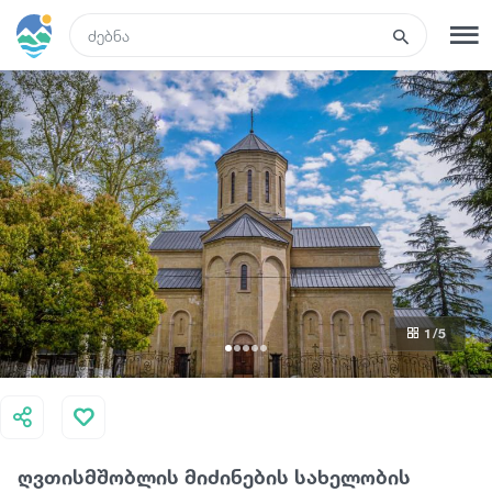
GEO
რეგისტრაცია
შესვლა
რა ვნახოთ
ტურები
1
/5
მარშრუტები
სასტუმროები
ღვთისმშობლის მიძინების სახელობის
კვება და ღვინო