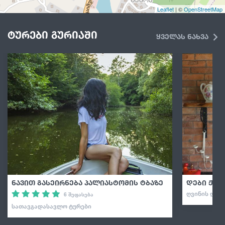
Leaflet
| ©
OpenStreetMap
ტურები გურიაში
ყველას ნახვა
ნავით გასეირნება პალიასტომის ტბაზე
დები ჟღე
ᲦᲕᲘᲜᲘᲡ ᲓᲔᲒ
6 შეფასება
ᲡᲐᲗᲐᲕᲒᲐᲓᲐᲡᲐᲕᲚᲝ ᲢᲣᲠᲔᲑᲘ