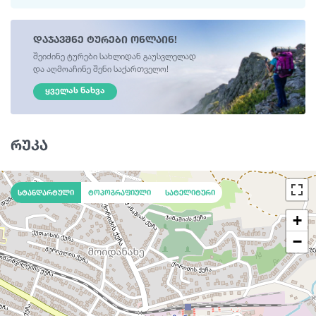
დაჯავშნე ტურები ონლაინ!
შეიძინე ტურები სახლიდან გაუსვლელად
და აღმოაჩინე შენი საქართველო!
ᲧᲕᲔᲚᲐᲡ ᲜᲐᲮᲕᲐ
რუკა
სტანდარტული
ტოპოგრაფიული
სატელიტური
+
−