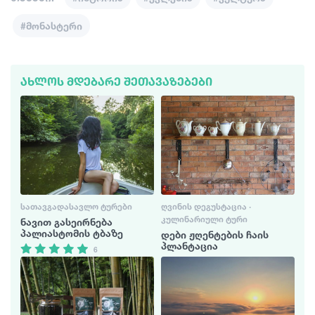
#მონასტერი
ᲐᲮᲚᲝᲡ ᲛᲓᲔᲑᲐᲠᲔ ᲨᲔᲗᲐᲕᲐᲖᲔᲑᲔᲑᲘ
ᲡᲐᲗᲐᲕᲒᲐᲓᲐᲡᲐᲕᲚᲝ ᲢᲣᲠᲔᲑᲘ
ᲦᲕᲘᲜᲘᲡ ᲓᲔᲒᲣᲡᲢᲐᲪᲘᲐ ·
ᲙᲣᲚᲘᲜᲐᲠᲘᲣᲚᲘ ᲢᲣᲠᲘ
ნავით გასეირნება
პალიასტომის ტბაზე
დები ჟღენტების ჩაის
პლანტაცია
6