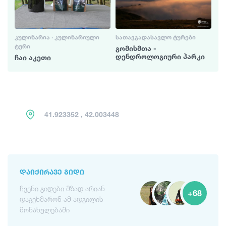
ᲙᲣᲚᲘᲜᲐᲠᲘᲐ · ᲙᲣᲚᲘᲜᲐᲠᲘᲣᲚᲘ
ᲡᲐᲗᲐᲕᲒᲐᲓᲐᲡᲐᲕᲚᲝ ᲢᲣᲠᲔᲑᲘ
ᲢᲣᲠᲘ
გომისმთა -
დენდროლოგიური პარკი
ჩაი აკეთი
41.923352 , 42.003448
ᲓᲐᲘᲥᲘᲠᲐᲕᲔ ᲒᲘᲓᲘ
ჩვენი გიდები მზად არიან
+68
დაგეხმარონ ამ ადგილის
მონახულებაში