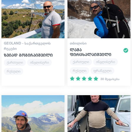
სტატიები
საქართველო
GEOLAND - ᲡᲐᲥᲐᲠᲗᲕᲔᲚᲝᲡ
ᲗᲑᲘᲚᲘᲡᲘ
ᲠᲣᲙᲔᲑᲘ
ლაშა
ფირცხალაიშვილი
ზვიად გოგიჩაიშვილი
ქართული
ინგლისური
ქართული
ინგლისური
რუსული
ფრანგული
რუსული
30 შეფასება