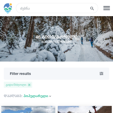
GEO
რეგისტრაცია
შესვლა
46 გიდი/მძღოლი
საქართველოში
ტურები
სასტუმროები
Filter results
ტრანსპორტი
გიდი/მძღოლი
რა ვნახოთ
დაალაგე:
პოპულარული
გიდები