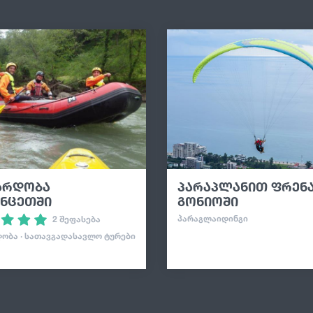
2
არდობა
პარაპლანით ფრენ
უნცეთში
გონიოში
ᲞᲐᲠᲐᲒᲚᲐᲘᲓᲘᲜᲒᲘ
2 შეფასება
ᲝᲑᲐ · ᲡᲐᲗᲐᲕᲒᲐᲓᲐᲡᲐᲕᲚᲝ ᲢᲣᲠᲔᲑᲘ