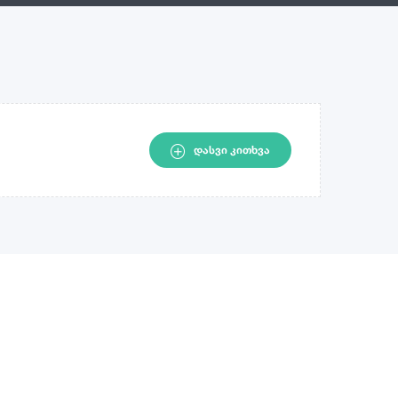
ᲓᲐᲡᲕᲘ ᲙᲘᲗᲮᲕᲐ