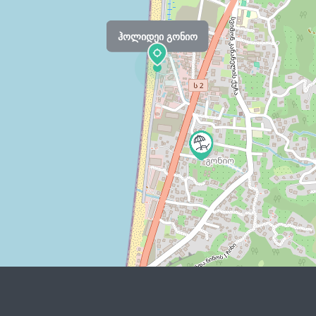
ჰოლიდეი გონიო