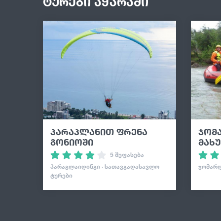
ტურები აჭარაში
პარაპლანით ფრენა
ჯომ
გონიოში
მახ
5 შეფასება
ᲞᲐᲠᲐᲒᲚᲐᲘᲓᲘᲜᲒᲘ · ᲡᲐᲗᲐᲕᲒᲐᲓᲐᲡᲐᲕᲚᲝ
ᲯᲝᲛᲐᲠᲓ
ᲢᲣᲠᲔᲑᲘ