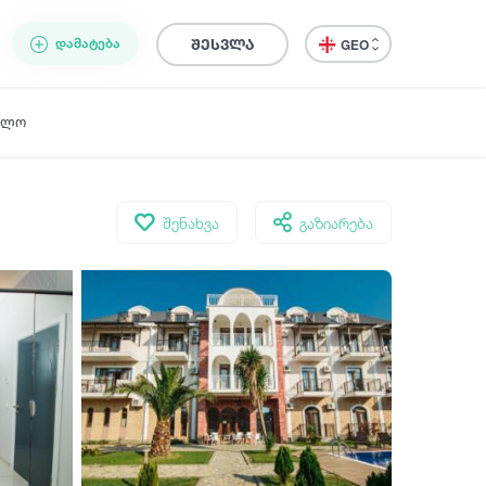
ᲓᲐᲛᲐᲢᲔᲑᲐ
შესვლა
GEO
ელო
შენახვა
გაზიარება