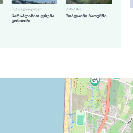
ᲞᲐᲠᲐᲒᲚᲐᲘᲓᲘᲜᲒᲘ
ZIP-LINE
პარაპლანით ფრენა
ზიპლაინი ბათუმში
გონიოში
4