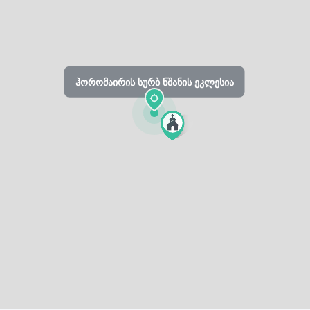
ჰორომაირის სურბ ნშანის ეკლესია