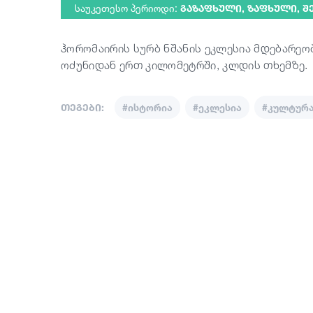
საუკეთესო პერიოდი:
ᲒᲐᲖᲐᲤᲮᲣᲚᲘ, ᲖᲐᲤᲮᲣᲚᲘ, 
ჰორომაირის სურბ ნშანის ეკლესია მდებარეო
ოძუნიდან ერთ კილომეტრში, კლდის თხემზე.
თეგები:
#ისტორია
#ეკლესია
#კულტურ