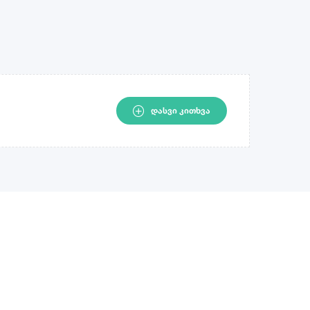
ᲓᲐᲡᲕᲘ ᲙᲘᲗᲮᲕᲐ