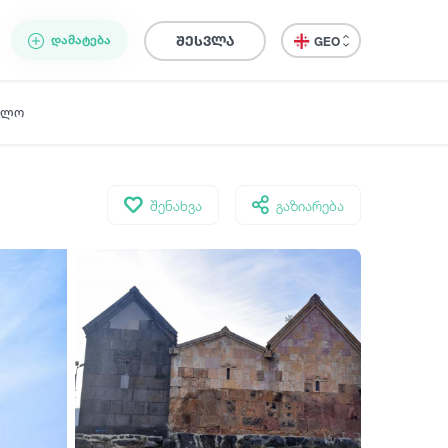
ᲓᲐᲛᲐᲢᲔᲑᲐ
შესვლა
GEO
ელო
შენახვა
გაზიარება