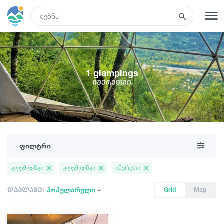
GEO
რეგისტრაცია
შესვლა
1 glampings
იმერეთში
ტურები
სასტუმროები
ფილტრი
ტრანსპორტი
გლემფინგი
გლემფინგი
იმერეთი
რა ვნახოთ
დაალაგე:
პოპულარული
Grid
Map
გიდები