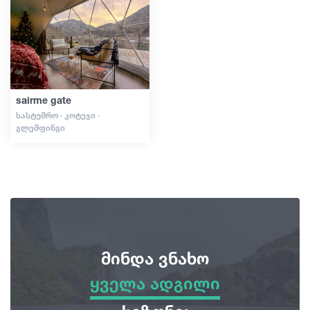
სტატიები
საქართველო
sairme gate
ᲡᲐᲡᲢᲣᲛᲠᲝ · ᲙᲝᲢᲔᲯᲘ ·
ᲒᲚᲔᲛᲤᲘᲜᲒᲘ
მინდა ვნახო
ყველა ადგილი
ყველა ადგილი