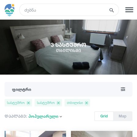
GEO
რეგისტრაცია
შესვლა
3 სასტუმრო
თბილისში
რა ვნახოთ
ტურები
ფილტრი
მარშრუტები
სასტუმრო
სასტუმრო
თბილისი
სასტუმროები
დაალაგე:
პოპულარული
Grid
Map
კვება და ღვინო