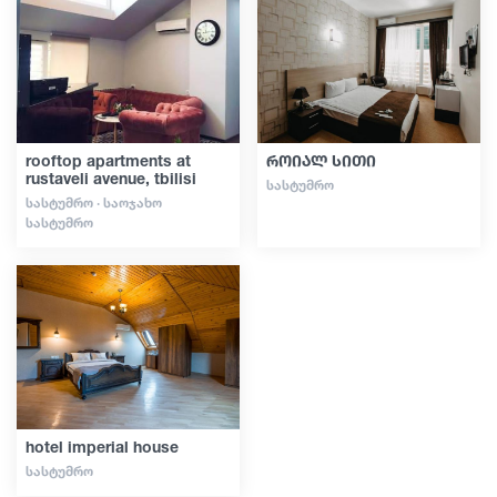
გიდები
სტატიები
rooftop apartments at
როიალ სითი
rustaveli avenue, tbilisi
ᲡᲐᲡᲢᲣᲛᲠᲝ
ტრანსპორტი
ᲡᲐᲡᲢᲣᲛᲠᲝ · ᲡᲐᲝᲯᲐᲮᲝ
ᲡᲐᲡᲢᲣᲛᲠᲝ
ივენთები
დაგეგმე მოგზაურობა
საქართველო
hotel imperial house
ᲡᲐᲡᲢᲣᲛᲠᲝ