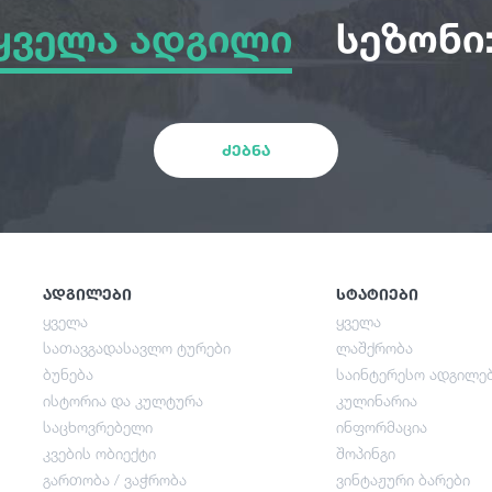
ყველა ადგილი
სეზონი
ყველა ადგილი
სათავგადასავლო ტურები
ძებნა
ბუნება
ისტორია და კულტურა
ადგილები
სტატიები
ყველა
ყველა
სათავგადასავლო ტურები
ლაშქრობა
საცხოვრებელი
ბუნება
საინტერესო ადგილე
ისტორია და კულტურა
კულინარია
საცხოვრებელი
ინფორმაცია
კვების ობიექტი
კვების ობიექტი
შოპინგი
გართობა / ვაჭრობა
ვინტაჟური ბარები