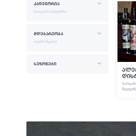
კატეგორია
საოჯახო სასტუმრო
მდებარეობა
თეთრიწყარო
სეზონები
ალე
დის
ᲡᲐᲝᲯᲐᲮᲝ
ᲛᲔᲦᲕᲘᲜ