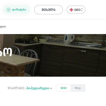
ᲓᲐᲛᲐᲢᲔᲑᲐ
შესვლა
GEO
ელო
რო
დაალაგე:
პოპულარული
Grid
Map