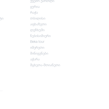
ქვემო ქართლი
გურია
რაჭა
ტი
თბილისი
აფხაზეთი
ლეჩხუმი
ნებისიმიერი
Beka tour
იმერეთი
მინივენები
აჭარა
მცხეთა-მთიანეთი