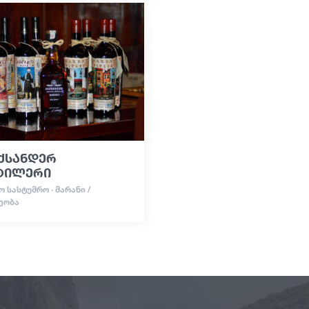
ქსანდერ
ტილერი
 ᲡᲐᲡᲢᲣᲛᲠᲝ · ᲛᲐᲠᲐᲜᲘ /
ᲔᲝᲑᲐ