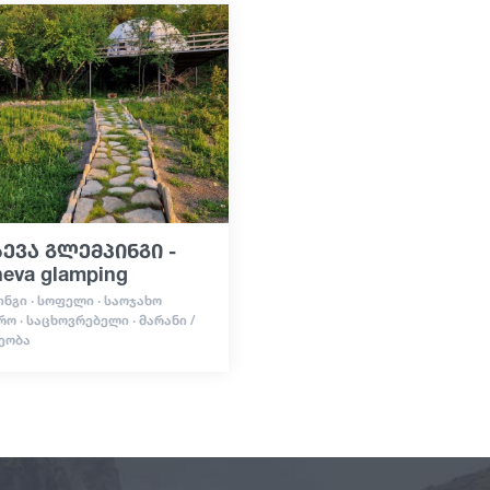
ევა გლემპინგი -
heva glamping
ᲜᲒᲘ · ᲡᲝᲤᲔᲚᲘ · ᲡᲐᲝᲯᲐᲮᲝ
ᲠᲝ · ᲡᲐᲪᲮᲝᲕᲠᲔᲑᲔᲚᲘ · ᲛᲐᲠᲐᲜᲘ /
ᲔᲝᲑᲐ