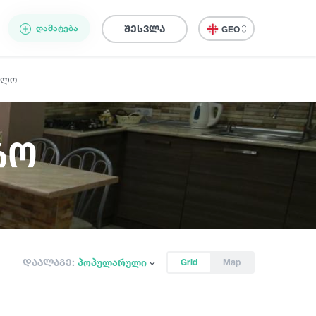
ᲓᲐᲛᲐᲢᲔᲑᲐ
შესვლა
GEO
ელო
რო
დაალაგე:
პოპულარული
Grid
Map