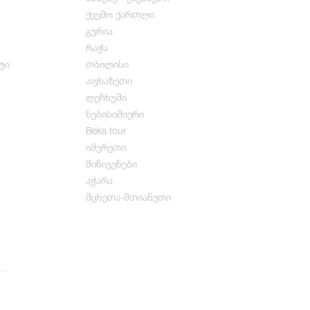
ქვემო ქართლი
გურია
რაჭა
ტი
თბილისი
აფხაზეთი
ლეჩხუმი
ნებისიმიერი
Beka tour
იმერეთი
მინივენები
აჭარა
მცხეთა-მთიანეთი