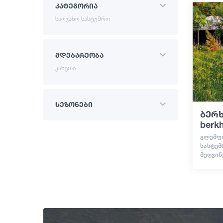
კატეგორია
საოჯახო სასტუმრო
მდებარეობა
კახეთი
სეზონები
ბერხ
berk
ᲒᲚᲔᲛᲤᲘ
ᲡᲐᲡᲢᲣᲛ
ᲛᲔᲦᲕᲘᲜ