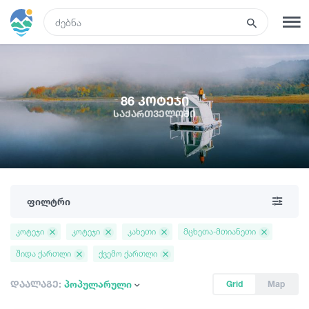
GEO
რეგისტრაცია
შესვლა
86 კოტეჯი
საქართველოში
ტურები
სასტუმროები
ფილტრი
ტრანსპორტი
კოტეჯი
კოტეჯი
კახეთი
მცხეთა-მთიანეთი
შიდა ქართლი
ქვემო ქართლი
რა ვნახოთ
დაალაგე:
პოპულარული
Grid
Map
გიდები