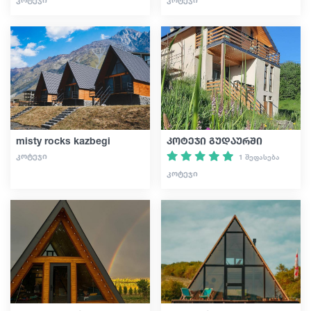
misty rocks kazbegi
კოტეჯი გუდაურში
ᲙᲝᲢᲔᲯᲘ
1 შეფასება
ᲙᲝᲢᲔᲯᲘ