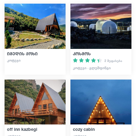
სტატიები
საქართველო
იმედის ქოხი
კოსმოს
ᲙᲝᲢᲔᲯᲘ
2 შეფასება
ᲙᲝᲢᲔᲯᲘ · ᲒᲚᲔᲛᲤᲘᲜᲒᲘ
off inn kazbegi
cozy cabin
ᲙᲝᲢᲔᲯᲘ
ᲙᲝᲢᲔᲯᲘ