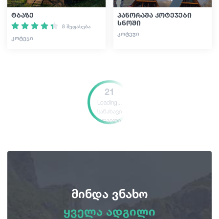
ტბაზე
პანორამა კოტეჯები
სნოში
8 შეფასება
ᲙᲝᲢᲔᲯᲘ
ᲙᲝᲢᲔᲯᲘ
21
Loading...
სანახავი
ადგილი
მინდა ვნახო
ყველა ადგილი