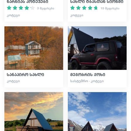
ნარნიას კოტეჯები
სახლი ტბასთან სიონში
3 შეფასება
15 შეფასება
ᲙᲝᲢᲔᲯᲘ
ᲙᲝᲢᲔᲯᲘ
სანაპირო სახლი
მეგობრის ქოხი
ᲙᲝᲢᲔᲯᲘ
ᲡᲐᲡᲢᲣᲛᲠᲝ · ᲙᲝᲢᲔᲯᲘ