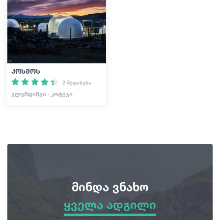
სტატიები
საქართველო
კოსმოს
2 შეფასება
ᲒᲚᲔᲛᲤᲘᲜᲒᲘ · ᲙᲝᲢᲔᲯᲘ
მინდა ვნახო
ყველა ადგილი
ყველა ადგილი