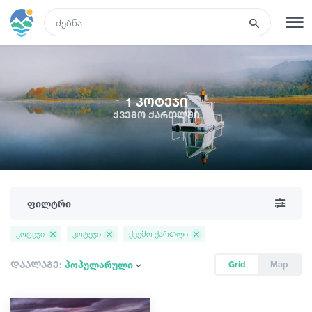
GEO
რეგისტრაცია
შესვლა
1 კოტეჯი
ქვემო ქართლში
ტურები
სასტუმროები
ფილტრი
ტრანსპორტი
კოტეჯი
კოტეჯი
ქვემო ქართლი
რა ვნახოთ
დაალაგე:
პოპულარული
Grid
Map
გიდები