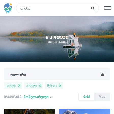
GEO
რეგისტრაცია
შესვლა
9 კოტეჯი
მესტიაში
ტურები
სასტუმროები
ფილტრი
ტრანსპორტი
კოტეჯი
კოტეჯი
მესტია
რა ვნახოთ
დაალაგე:
პოპულარული
Grid
Map
გიდები