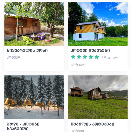
სიყვარულის ქოხი
კოტეჯი ჩუბეზენი
ᲙᲝᲢᲔᲯᲘ
1 შეფასება
ᲙᲝᲢᲔᲯᲘ
ბუდე - კოტეჯი
უშგულის კოტეჯები
სვანეთში
ᲙᲝᲢᲔᲯᲘ