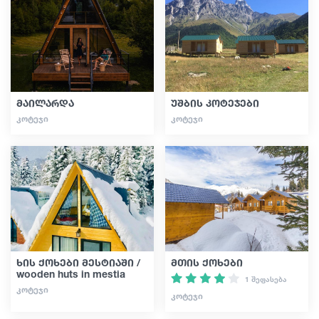
სტატიები
საქართველო
მაილარდა
უშბის კოტეჯები
ᲙᲝᲢᲔᲯᲘ
ᲙᲝᲢᲔᲯᲘ
ხის ქოხები მესტიაში /
მთის ქოხები
wooden huts in mestia
1 შეფასება
ᲙᲝᲢᲔᲯᲘ
ᲙᲝᲢᲔᲯᲘ