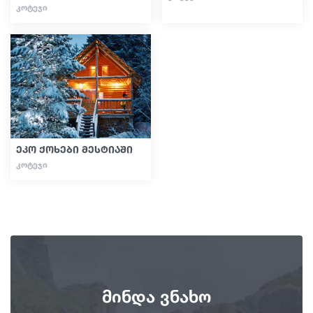
ᲙᲝᲢᲔᲯᲘ
ეკო ქოხები მესტიაში
ᲙᲝᲢᲔᲯᲘ
მინდა ვნახო