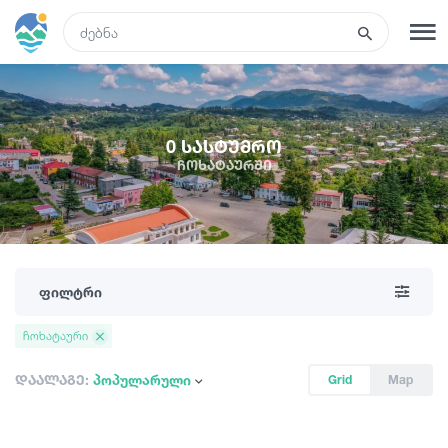
GEO
რეგისტრაცია
შესვლა
0 სასტუმრო
ჩოხატაურში
რა ვნახოთ
ტურები
ფილტრი
მარშრუტები
ჩოხატაური
სასტუმროები
დაალაგე:
პოპულარული
Grid
Map
კვება და ღვინო