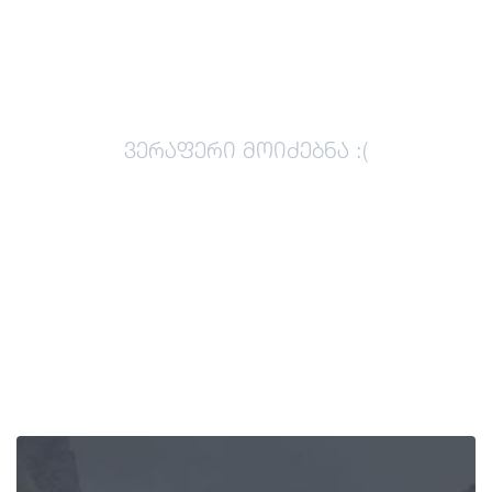
გიდები
სტატიები
ვერაფერი მოიძებნა :(
ტრანსპორტი
ივენთები
დაგეგმე მოგზაურობა
საქართველო