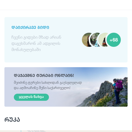
ᲓᲐᲘᲥᲘᲠᲐᲕᲔ ᲒᲘᲓᲘ
ჩვენი გიდები მზად არიან
+68
დაგეხმარონ ამ ადგილის
მონახულებაში
დაჯავშნე ტურები ონლაინ!
შეიძინე ტურები სახლიდან გაუსვლელად
და აღმოაჩინე შენი საქართველო!
ᲧᲕᲔᲚᲐᲡ ᲜᲐᲮᲕᲐ
რუკა