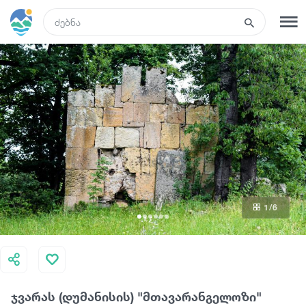
GEO
რეგისტრაცია
შესვლა
ტურები
სასტუმროები
1
/6
ტრანსპორტი
რა ვნახოთ
ჯვარას (დუმანისის) "მთავარანგელოზი"
გიდები