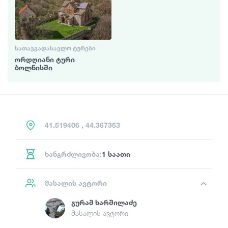
ᲡᲐᲗᲐᲕᲒᲐᲓᲐᲡᲐᲕᲚᲝ ᲢᲣᲠᲔᲑᲘ
ორდღიანი ტური
ბოლნისში
41.519406 , 44.367353
ხანგრძლივობა:
1 საათი
მასალის ავტორი
Გურამ Ხარშილაძე
მასალის ავტორი