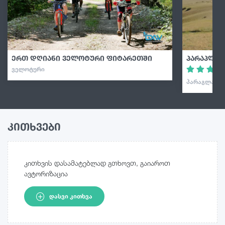
ერთ დღიანი ველოტური ფიტარეთში
პარაპლან
ᲕᲔᲚᲝᲢᲣᲠᲘ
ᲞᲐᲠᲐᲒᲚᲐᲘᲓᲘ
კითხვები
კითხვის დასამატებლად გთხოვთ, გაიაროთ
ავტორიზაცია
ᲓᲐᲡᲕᲘ ᲙᲘᲗᲮᲕᲐ