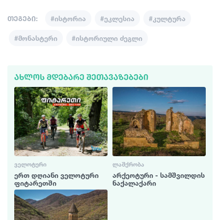
თეგები:
#ისტორია
#ეკლესია
#კულტურა
#მონასტერი
#ისტორიული ძეგლი
ᲐᲮᲚᲝᲡ ᲛᲓᲔᲑᲐᲠᲔ ᲨᲔᲗᲐᲕᲐᲖᲔᲑᲔᲑᲘ
ᲕᲔᲚᲝᲢᲣᲠᲘ
ᲚᲐᲨᲥᲠᲝᲑᲐ
ერთ დღიანი ველოტური
არქეოტური - სამშვილდის
ფიტარეთში
ნაქალაქარი