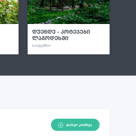
დუენდე - კოტეჯები
ლაგოდეხში
ᲡᲐᲡᲢᲣᲛᲠᲝ
ᲓᲐᲡᲕᲘ ᲙᲘᲗᲮᲕᲐ