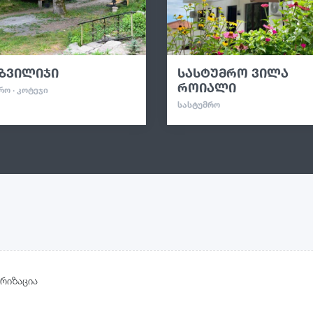
ზვილიჯი
სასტუმრო ვილა
როიალი
ᲠᲝ · ᲙᲝᲢᲔᲯᲘ
ᲡᲐᲡᲢᲣᲛᲠᲝ
რიზაცია