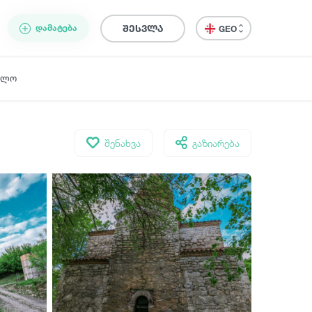
ᲓᲐᲛᲐᲢᲔᲑᲐ
შესვლა
GEO
ელო
შენახვა
გაზიარება