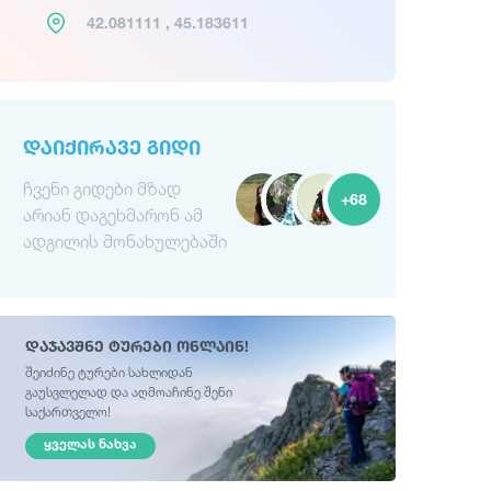
42.081111 , 45.183611
ᲓᲐᲘᲥᲘᲠᲐᲕᲔ ᲒᲘᲓᲘ
ჩვენი გიდები მზად
+68
არიან დაგეხმარონ ამ
ადგილის მონახულებაში
დაჯავშნე ტურები ონლაინ!
შეიძინე ტურები სახლიდან
გაუსვლელად და აღმოაჩინე შენი
საქართველო!
ᲧᲕᲔᲚᲐᲡ ᲜᲐᲮᲕᲐ