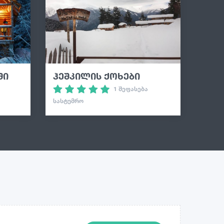
ში
ჰეშკილის ქოხები
1 შეფასება
ᲡᲐᲡᲢᲣᲛᲠᲝ