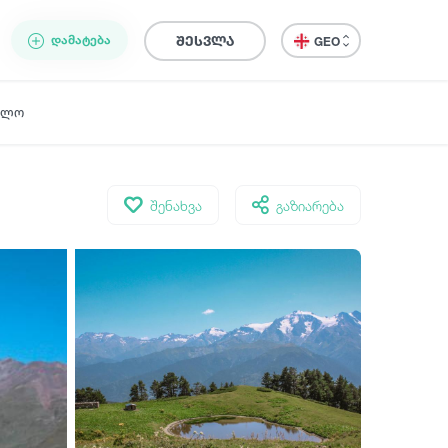
ᲓᲐᲛᲐᲢᲔᲑᲐ
შესვლა
GEO
ელო
შენახვა
გაზიარება