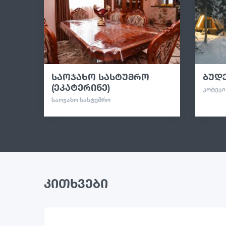
საოჯახო სასტუმრო
ბუდე
(ეკატერინე)
ᲙᲝᲢᲔᲯᲘ
ᲡᲐᲝᲯᲐᲮᲝ ᲡᲐᲡᲢᲣᲛᲠᲝ
კითხვები