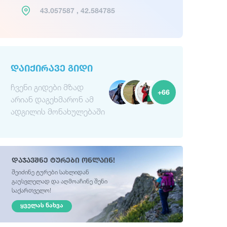
43.057587 , 42.584785
ᲓᲐᲘᲥᲘᲠᲐᲕᲔ ᲒᲘᲓᲘ
ჩვენი გიდები მზად
+66
არიან დაგეხმარონ ამ
ადგილის მონახულებაში
დაჯავშნე ტურები ონლაინ!
შეიძინე ტურები სახლიდან
გაუსვლელად და აღმოაჩინე შენი
საქართველო!
ᲧᲕᲔᲚᲐᲡ ᲜᲐᲮᲕᲐ