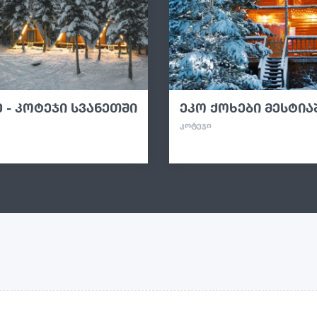
 - კოტეჯი სვანეთში
ეკო ქოხები მესტია
ᲙᲝᲢᲔᲯᲘ