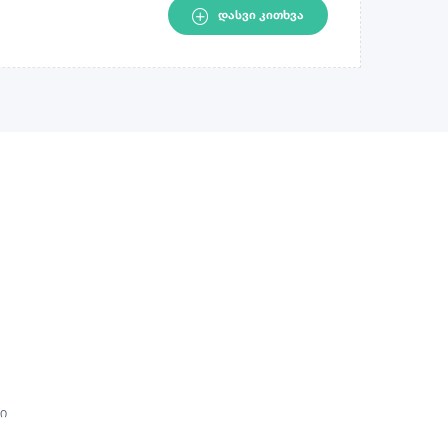
ᲓᲐᲡᲕᲘ ᲙᲘᲗᲮᲕᲐ
ი