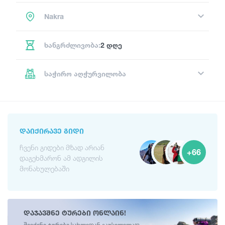
Nakra
ხანგრძლივობა:
2 დღე
საჭირო აღჭურვილობა
ᲓᲐᲘᲥᲘᲠᲐᲕᲔ ᲒᲘᲓᲘ
ჩვენი გიდები მზად არიან
+66
დაგეხმარონ ამ ადგილის
მონახულებაში
დაჯავშნე ტურები ონლაინ!
შეიძინე ტურები სახლიდან გაუსვლელად