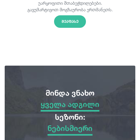
უარყოფითი შთაბეჭდილებები.
გავუმარტივოთ მოგზაურობა ერთმანეთს.
ᲨᲔᲐᲤᲐᲡᲔ
მინდა ვნახო
ყველა ადგილი
ყველა ადგილი
სეზონი:
ნებისმიერი
სათავგადასავლო ტურები
ნებისმიერი