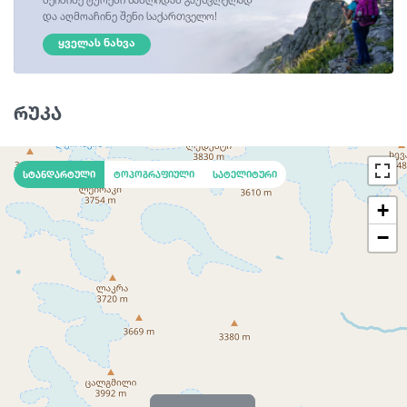
და აღმოაჩინე შენი საქართველო!
ᲧᲕᲔᲚᲐᲡ ᲜᲐᲮᲕᲐ
რუკა
სტანდარტული
ტოპოგრაფიული
სატელიტური
+
−