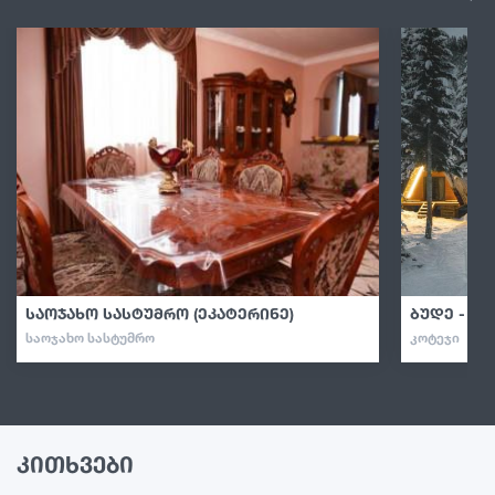
საოჯახო სასტუმრო (ეკატერინე)
ბუდე - კო
ᲡᲐᲝᲯᲐᲮᲝ ᲡᲐᲡᲢᲣᲛᲠᲝ
ᲙᲝᲢᲔᲯᲘ
კითხვები