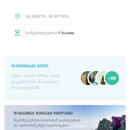
42.536279 , 42.977874
ხანგრძლივობა:
1 საათი
ᲓᲐᲘᲥᲘᲠᲐᲕᲔ ᲒᲘᲓᲘ
ჩვენი გიდები მზად არიან
+68
დაგეხმარონ ამ ადგილის
მონახულებაში
დაჯავშნე ტურები ონლაინ!
შეიძინე ტურები სახლიდან გაუსვლელად
და აღმოაჩინე შენი საქართველო!