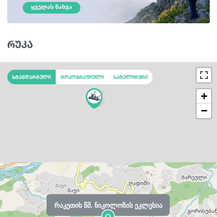
ᲧᲕᲔᲚᲐᲡ ᲜᲐᲮᲕᲐ
რუკა
სტანდარტული
ტოპოგრაფიული
სატელიტური
+
−
რაკეთის წმ. ნიკოლოზის ეკლესია