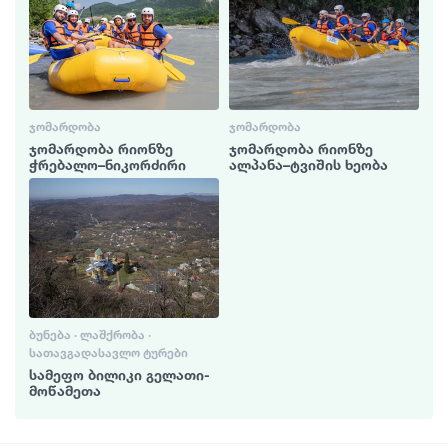
ᲯᲝᲛᲐᲠᲓᲝᲑᲐ
ᲯᲝᲛᲐᲠᲓᲝᲑᲐ
ჯომარდობა რიონზე
ჯომარდობა რიონზე
ჭრებალო–ნიკორძირი
ალპანა–ტვიშის ხეობა
ᲑᲣᲜᲔᲑᲐ · ᲚᲐᲨᲥᲠᲝᲑᲐ ·
ᲡᲐᲗᲐᲕᲒᲐᲓᲐᲡᲐᲕᲚᲝ ᲢᲣᲠᲔᲑᲘ
სამეფო ბილიკი გელათი-
მოწამეთა