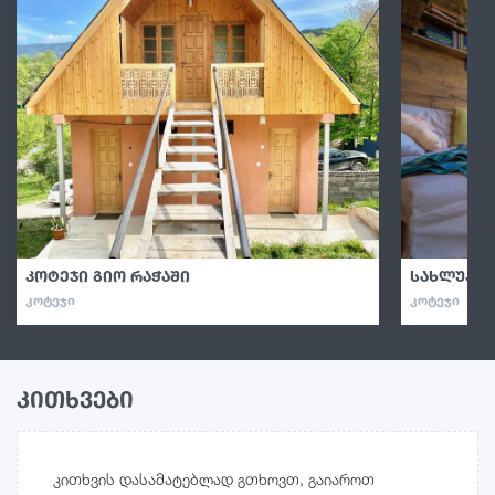
კოტეჯი გიო რაჭაში
სახლუკა 
ᲙᲝᲢᲔᲯᲘ
ᲙᲝᲢᲔᲯᲘ
კითხვები
კითხვის დასამატებლად გთხოვთ, გაიაროთ