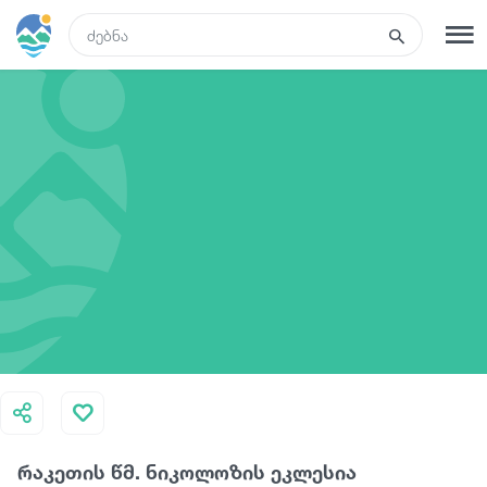
GEO
რეგისტრაცია
შესვლა
ტურები
სასტუმროები
ტრანსპორტი
რა ვნახოთ
რაკეთის წმ. ნიკოლოზის ეკლესია
გიდები