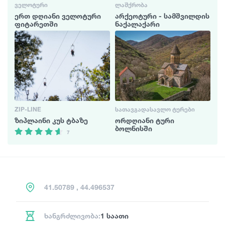
ᲕᲔᲚᲝᲢᲣᲠᲘ
ᲚᲐᲨᲥᲠᲝᲑᲐ
ერთ დღიანი ველოტური
არქეოტური - სამშვილდის
ფიტარეთში
ნაქალაქარი
ZIP-LINE
ᲡᲐᲗᲐᲕᲒᲐᲓᲐᲡᲐᲕᲚᲝ ᲢᲣᲠᲔᲑᲘ
ზიპლაინი კუს ტბაზე
ორდღიანი ტური
ბოლნისში
7
41.50789 , 44.496537
ხანგრძლივობა:
1 საათი