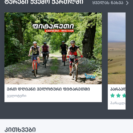
ტურები ქვემო ქართლში
ყველას ნახვა
ერთ დღიანი ველოტური ფიტარეთში
პარაპლან
ᲕᲔᲚᲝᲢᲣᲠᲘ
ᲞᲐᲠᲐᲒᲚᲐᲘᲓᲘ
კითხვები