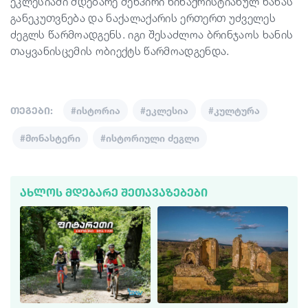
ეკლესიაში მდებარე მენჰირი წინაქრისტიანულ ხანას
განეკუთვნება და ნაქალაქარის ერთერთ უძველეს
ძეგლს წარმოადგენს. იგი შესაძლოა ბრინჯაოს ხანის
თაყვანისცემის ობიექტს წარმოადგენდა.
თეგები:
#ისტორია
#ეკლესია
#კულტურა
#მონასტერი
#ისტორიული ძეგლი
ᲐᲮᲚᲝᲡ ᲛᲓᲔᲑᲐᲠᲔ ᲨᲔᲗᲐᲕᲐᲖᲔᲑᲔᲑᲘ