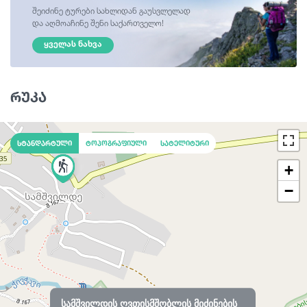
შეიძინე ტურები სახლიდან გაუსვლელად
და აღმოაჩინე შენი საქართველო!
ᲧᲕᲔᲚᲐᲡ ᲜᲐᲮᲕᲐ
რუკა
სტანდარტული
ტოპოგრაფიული
სატელიტური
+
−
სამშვილდის ღვთისმშობლის მიძინების