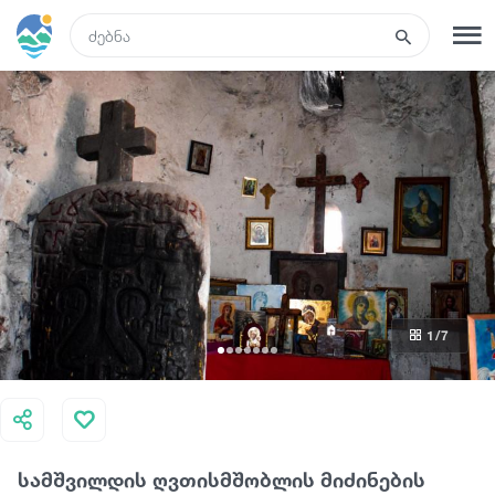
GEO
რეგისტრაცია
შესვლა
რა ვნახოთ
ტურები
1
/7
მარშრუტები
სასტუმროები
სამშვილდის ღვთისმშობლის მიძინების
კვება და ღვინო