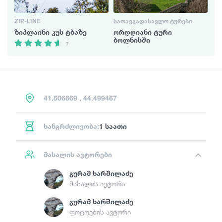
ZIP-LINE
ᲡᲐᲗᲐᲕᲒᲐᲓᲐᲡᲐᲕᲚᲝ ᲢᲣᲠᲔᲑᲘ
ზიპლაინი კუს ტბაზე
ორდღიანი ტური
ბოლნისში
7
41.506869 , 44.499467
ხანგრძლივობა:
1 საათი
მასალის ავტორები
Გურამ Ხარშილაძე
მასალის ავტორი
Გურამ Ხარშილაძე
ფოტოების ავტორი