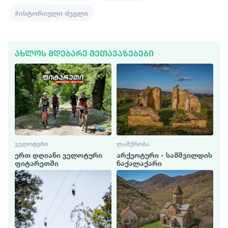
#ისტორიული ძეგლი
ᲐᲮᲚᲝᲡ ᲛᲓᲔᲑᲐᲠᲔ ᲨᲔᲗᲐᲕᲐᲖᲔᲑᲔᲑᲘ
ᲕᲔᲚᲝᲢᲣᲠᲘ
ᲚᲐᲨᲥᲠᲝᲑᲐ
ერთ დღიანი ველოტური
არქეოტური - სამშვილდის
ფიტარეთში
ნაქალაქარი