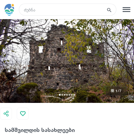
GEO
რეგისტრაცია
შესვლა
ტურები
სასტუმროები
1
/7
ტრანსპორტი
რა ვნახოთ
სამშვილდის სასახლეები
გიდები