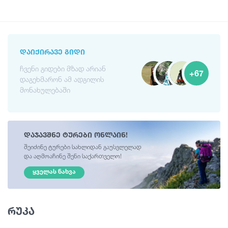
ᲓᲐᲘᲥᲘᲠᲐᲕᲔ ᲒᲘᲓᲘ
ჩვენი გიდები მზად არიან
+67
დაგეხმარონ ამ ადგილის
მონახულებაში
დაჯავშნე ტურები ონლაინ!
შეიძინე ტურები სახლიდან გაუსვლელად
და აღმოაჩინე შენი საქართველო!
ᲧᲕᲔᲚᲐᲡ ᲜᲐᲮᲕᲐ
რუკა