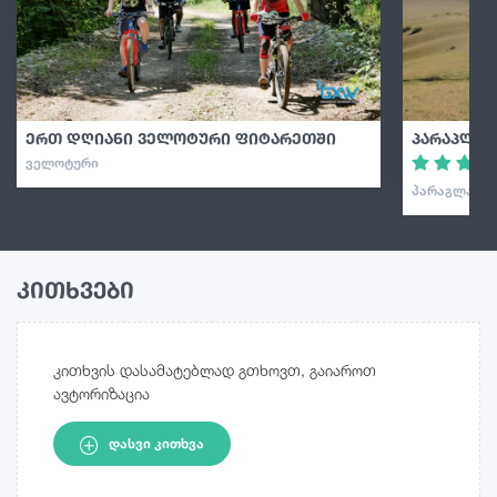
ერთ დღიანი ველოტური ფიტარეთში
პარაპლან
ᲕᲔᲚᲝᲢᲣᲠᲘ
ᲞᲐᲠᲐᲒᲚᲐᲘᲓᲘ
კითხვები
კითხვის დასამატებლად გთხოვთ, გაიაროთ
ავტორიზაცია
ᲓᲐᲡᲕᲘ ᲙᲘᲗᲮᲕᲐ