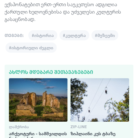
ექსპონატებით ერთ-ერთი საუკეთესო ადგილია
ქართული ხელოვნებისა და უძველესი კულტურის
გასაცნობად.
თეგები:
#ისტორია
#კულტურა
#მუზეუმი
#ისტორიული ძეგლი
ᲐᲮᲚᲝᲡ ᲛᲓᲔᲑᲐᲠᲔ ᲨᲔᲗᲐᲕᲐᲖᲔᲑᲔᲑᲘ
ᲚᲐᲨᲥᲠᲝᲑᲐ
ZIP-LINE
არქეოტური - სამშვილდის
ზიპლაინი კუს ტბაზე