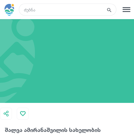
GEO
რეგისტრაცია
შესვლა
ტურები
სასტუმროები
ტრანსპორტი
რა ვნახოთ
შალვა ამირანაშვილის სახელობის
გიდები