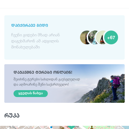
ᲓᲐᲘᲥᲘᲠᲐᲕᲔ ᲒᲘᲓᲘ
ჩვენი გიდები მზად არიან
+67
დაგეხმარონ ამ ადგილის
მონახულებაში
დაჯავშნე ტურები ონლაინ!
შეიძინე ტურები სახლიდან გაუსვლელად
და აღმოაჩინე შენი საქართველო!
ᲧᲕᲔᲚᲐᲡ ᲜᲐᲮᲕᲐ
რუკა