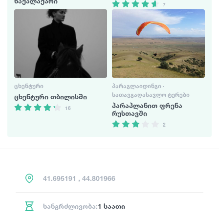
ნაქალაქარი
7
ᲪᲮᲔᲜᲢᲣᲠᲘ
ᲞᲐᲠᲐᲒᲚᲐᲘᲓᲘᲜᲒᲘ ·
ᲡᲐᲗᲐᲕᲒᲐᲓᲐᲡᲐᲕᲚᲝ ᲢᲣᲠᲔᲑᲘ
ცხენტური თბილისში
პარაპლანით ფრენა
16
რუსთავში
2
41.695191 , 44.801966
ხანგრძლივობა:
1 საათი