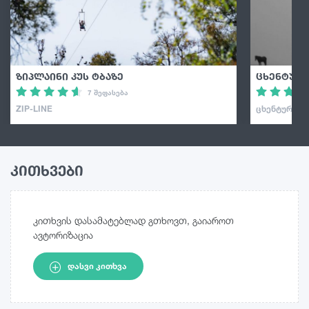
ზიპლაინი კუს ტბაზე
ცხენტური
7 შეფასება
ZIP-LINE
ᲪᲮᲔᲜᲢᲣᲠᲘ
კითხვები
კითხვის დასამატებლად გთხოვთ, გაიაროთ
ავტორიზაცია
ᲓᲐᲡᲕᲘ ᲙᲘᲗᲮᲕᲐ